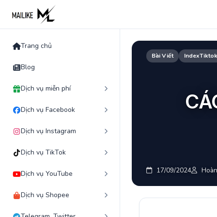
Skip
to
content
Trang chủ
Bài Viết
IndexTikto
Blog
Dịch vụ miễn phí
CÁ
Dịch vụ Facebook
Dịch vụ Instagram
Dịch vụ TikTok
17/09/2024
Hoàn
Dịch vụ YouTube
Dịch vụ Shopee
Telegram, Twitter