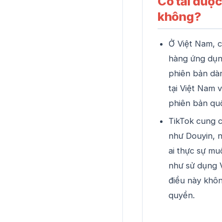
Có tải đượ
không?
Ở Việt Nam, c
hàng ứng dụng
phiên bản dàn
tại Việt Nam 
phiên bản quố
TikTok cung c
như Douyin, n
ai thực sự mu
như sử dụng V
điều này khô
quyền.