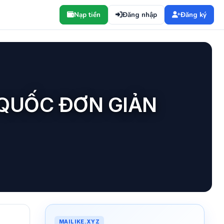
Nạp tiền
Đăng nhập
Đăng ký
 QUỐC ĐƠN GIẢN
MAILIKE.XYZ