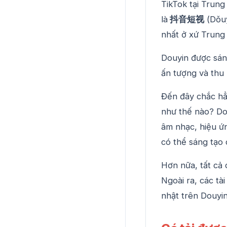
TikTok tại Trun
là
抖音短视
(Dǒuy
nhất ở xứ Trung 
Douyin được sáng
ấn tượng và thu 
Đến đây chắc hẳ
như thế nào? Do
âm nhạc, hiệu ứn
có thể sáng tạo
Hơn nữa, tất cả 
Ngoài ra, các t
nhật trên Douyin