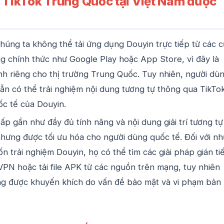
c TikTok Trung Quốc tại Việt Nam được
húng ta không thể tải ứng dụng Douyin trực tiếp từ các 
 chính thức như Google Play hoặc App Store, vì đây là
h riêng cho thị trường Trung Quốc. Tuy nhiên, người dù
vẫn có thể trải nghiệm nội dung tương tự thông qua TikTo
c tế của Douyin.
ấp gần như đầy đủ tính năng và nội dung giải trí tương tự
hưng được tối ưu hóa cho người dùng quốc tế. Đối với n
ốn trải nghiệm Douyin, họ có thể tìm các giải pháp gián ti
PN hoặc tải file APK từ các nguồn trên mạng, tuy nhiên
ng được khuyến khích do vấn đề bảo mật và vi phạm bản