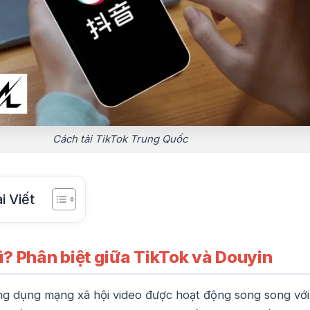
Cách tải TikTok Trung Quốc
i Viết
ì? Phân biệt giữa TikTok và Douyin
ng dụng mạng xã hội video được hoạt động song song với