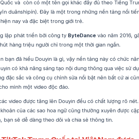
g Quốc và còn có một tên gọi khác đầy đủ theo Tiếng Tru
īn duǎnshìpín). Đây là một trong những nền tảng nổi tiế
hiện nay và đặc biệt trong giới trẻ.
 lập phát triển bởi công ty
ByteDance
vào năm 2016, g
hút hàng triệu người chỉ trong một thời gian ngắn.
n bạn đã hiểu Douyin là gì, vậy nền tảng này có chức nă
uyin có khả năng sáng tạo nội dung thông qua việc sử d
g đặc sắc và công cụ chỉnh sửa nổi bật nên bất cứ ai cũ
 cho mình một video độc đáo.
các video được tăng lên Douyin đều có chất lượng rõ nét.
ài khoản của các sao hoa ngữ cũng thường xuyên được cậ
, bạn sẽ dễ dàng theo dõi và chia sẻ thông tin.