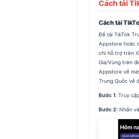
Cách tải Ti
Cách tải TikT
Để tải TikTok Tr
Appstore hoăc q
chỉ hỗ trợ trên 
Gia/Vùng trên đi
Appstore về máy
Trung Quốc về đ
Bước 1
: Truy cậ
Bước 2:
Nhấn và