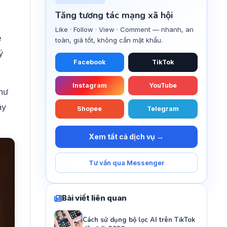
Tăng tương tác mạng xã hội
Like · Follow · View · Comment — nhanh, an
ẽ
toàn, giá tốt, không cần mật khẩu.
ý
Facebook
TikTok
Instagram
YouTube
như
ãy
Shopee
Telegram
Xem tất cả dịch vụ →
Tư vấn qua Messenger
Bài viết liên quan
Cách sử dụng bộ lọc AI trên TikTok