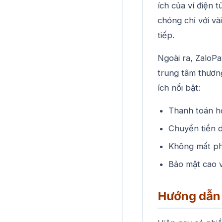
ích của ví điện 
chóng chỉ với và
tiếp.
Ngoài ra, ZaloPa
trung tâm thương 
ích nổi bật:
Thanh toán h
Chuyển tiền d
Không mất phí
Bảo mật cao v
Hướng dẫn 