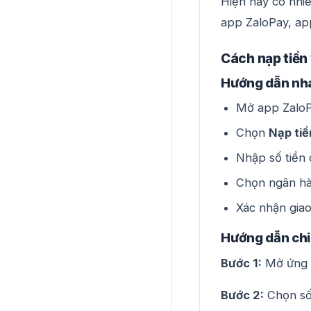
Hiện nay có nhi
app ZaloPay, app
Cách nạp tiền
Hướng dẫn nh
Mở app Zalo
Chọn
Nạp tiề
Nhập số tiền
Chọn ngân hà
Xác nhận giao
Hướng dẫn chi 
Bước 1:
Mở ứng 
Bước 2:
Chọn số