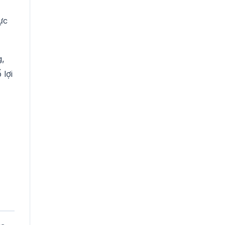
ực
g,
 lợi