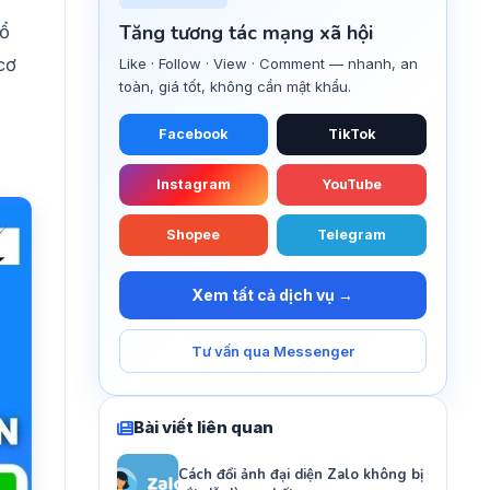
Tăng tương tác mạng xã hội
hổ
cơ
Like · Follow · View · Comment — nhanh, an
toàn, giá tốt, không cần mật khẩu.
Facebook
TikTok
Instagram
YouTube
Shopee
Telegram
Xem tất cả dịch vụ →
Tư vấn qua Messenger
Bài viết liên quan
Cách đổi ảnh đại diện Zalo không bị