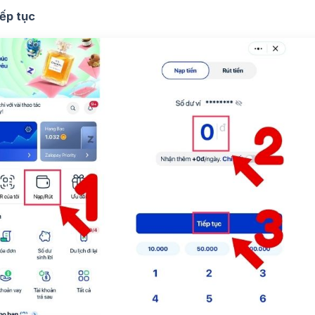
ếp tục