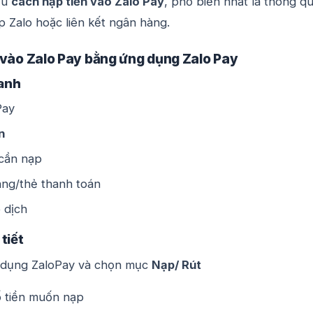
ều
cách nạp tiền vào Zalo Pay
, phổ biến nhất là thông q
 Zalo hoặc liên kết ngân hàng.
 vào Zalo Pay bằng ứng dụng Zalo Pay
anh
Pay
n
 cần nạp
ng/thẻ thanh toán
 dịch
tiết
dụng ZaloPay và chọn mục
Nạp/ Rút
 tiền muốn nạp