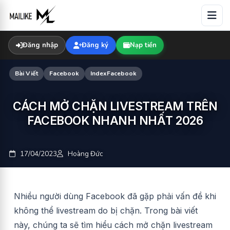
Skip
to
content
Đăng nhập
Đăng ký
Nạp tiền
Bài Viết
Facebook
IndexFacebook
CÁCH MỞ CHẶN LIVESTREAM TRÊN
FACEBOOK NHANH NHẤT 2026
17/04/2023
Hoàng Đức
Nhiều người dùng Facebook đã gặp phải vấn đề khi
không thể livestream do bị chặn. Trong bài viết
này, chúng ta sẽ tìm hiểu cách mở chặn livestream