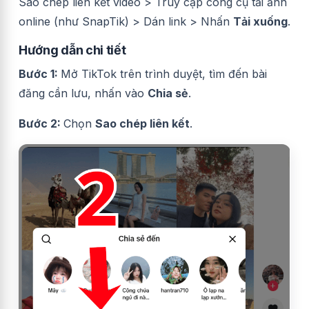
Sao chép liên kết video > Truy cập công cụ tải ảnh
online (như SnapTik) > Dán link > Nhấn
Tải xuống
.
Hướng dẫn chi tiết
Bước 1:
Mở TikTok trên trình duyệt, tìm đến bài
đăng cần lưu, nhấn vào
Chia sẻ
.
Bước 2:
Chọn
Sao chép liên kết
.