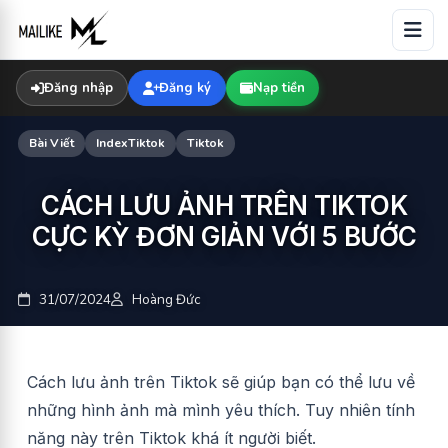
Skip
to
content
Đăng nhập
Đăng ký
Nạp tiền
Bài Viết
IndexTiktok
Tiktok
CÁCH LƯU ẢNH TRÊN TIKTOK
CỰC KỲ ĐƠN GIẢN VỚI 5 BƯỚC
31/07/2024
Hoàng Đức
Cách lưu ảnh trên Tiktok sẽ giúp bạn có thể lưu về
những hình ảnh mà mình yêu thích. Tuy nhiên tính
năng này trên Tiktok khá ít người biết.