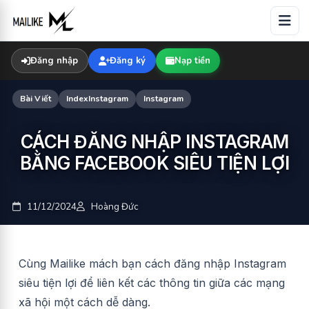
Skip
to
content
Đăng nhập
Đăng ký
Nạp tiền
Bài Viết
IndexInstagram
Instagram
CÁCH ĐĂNG NHẬP INSTAGRAM
BẰNG FACEBOOK SIÊU TIỆN LỢI
11/12/2024
Hoàng Đức
Cùng Mailike mách bạn cách đăng nhập Instagram
siêu tiện lợi để liên kết các thông tin giữa các mạng
xã hội một cách dễ dàng.