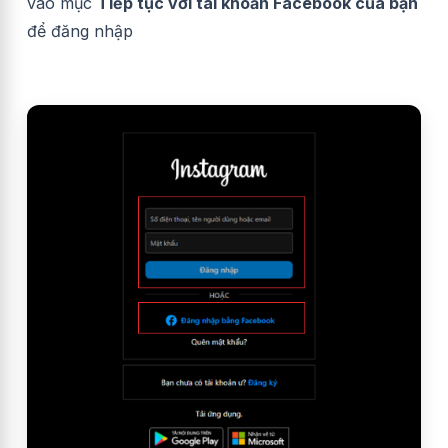
vào mục
Tiếp tục với tài khoản Facebook của bạn
để đăng nhập