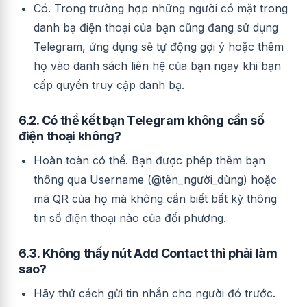
Có. Trong trường hợp những người có mặt trong
danh bạ điện thoại của bạn cũng đang sử dụng
Telegram, ứng dụng sẽ tự động gợi ý hoặc thêm
họ vào danh sách liên hệ của bạn ngay khi bạn
cấp quyền truy cập danh bạ.
6.2. Có thể kết bạn Telegram không cần số
điện thoại không?
Hoàn toàn có thể. Bạn được phép thêm bạn
thông qua Username (@tên_người_dùng) hoặc
mã QR của họ mà không cần biết bất kỳ thông
tin số điện thoại nào của đối phương.
6.3. Không thấy nút Add Contact thì phải làm
sao?
Hãy thử cách gửi tin nhắn cho người đó trước.