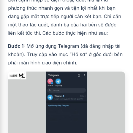
phương thức nhanh gọn và tiện lợi nhất khi bạn
đang gặp mặt trực tiếp người cần kết bạn. Chỉ cần
một thao tác quét, danh bạ của hai bên sẽ được
liên kết tức thì. Các bước thực hiện như sau:
Bước 1:
Mở ứng dụng Telegram (đã đăng nhập tài
khoản). Truy cập vào mục “Hồ sơ” ở góc dưới bên
phải màn hình giao diện chính.