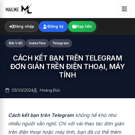
Skip
to
content
Đăng nhập
Đăng ký
Nạp tiền
Bài Viết
IndexTele
Telegram
CÁCH KẾT BẠN TRÊN TELEGRAM
ĐƠN GIẢN TRÊN ĐIỆN THOẠI, MÁY
TÍNH
03/10/2024
Hoàng Đức
Cách kết bạn trên Telegram
không hề khó như
nhiều người vẫn nghĩ. Chỉ với vài thao tác đơn giản
trên điện thoại hoặc máy tính, bạn đã có thể thêm