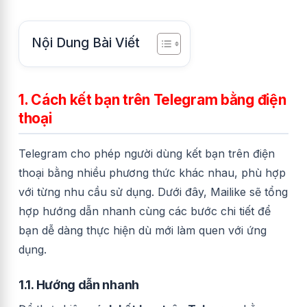
Nội Dung Bài Viết
1. Cách kết bạn trên Telegram bằng điện
thoại
Telegram cho phép người dùng kết bạn trên điện
thoại bằng nhiều phương thức khác nhau, phù hợp
với từng nhu cầu sử dụng. Dưới đây, Mailike sẽ tổng
hợp hướng dẫn nhanh cùng các bước chi tiết để
bạn dễ dàng thực hiện dù mới làm quen với ứng
dụng.
1.1. Hướng dẫn nhanh