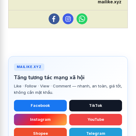
mailike.xyz
MAILIKE.XYZ
Tăng tương tác mạng xã hội
Like · Follow · View · Comment — nhanh, an toàn, giá tốt,
không cần mật khẩu.
Facebook
TikTok
Instagram
YouTube
Shopee
Telegram