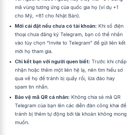
mã vùng tương ứng của quốc gia họ (ví dụ +1
cho Mỹ, +81 cho Nhật Bản).
Mời cài đặt nếu chưa có tài khoản:
Khi số điện
thoại chưa đăng ký Telegram, bạn có thể nhấn
vào tùy chọn “Invite to Telegram” để gửi liên kết
mời họ tham gia.
Chỉ kết bạn với người quen biết:
Trước khi chấp
nhận hoặc thêm một liên hệ lạ, nên tìm hiểu sơ
qua về họ để tránh bị quấy rối, lừa đảo hay
spam tin nhắn.
Bảo vệ mã QR cá nhân:
Không chia sẻ mã QR
Telegram của bạn lên các diễn đàn công khai để
tránh bị thêm tự động bởi tài khoản không mong
muốn.