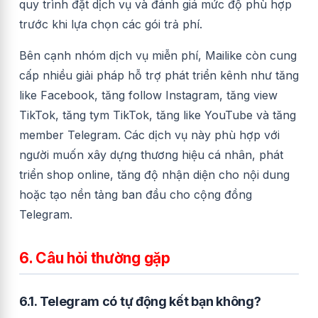
quy trình đặt dịch vụ và đánh giá mức độ phù hợp
trước khi lựa chọn các gói trả phí.
Bên cạnh nhóm dịch vụ miễn phí, Mailike còn cung
cấp nhiều giải pháp hỗ trợ phát triển kênh như tăng
like Facebook, tăng follow Instagram, tăng view
TikTok, tăng tym TikTok, tăng like YouTube và tăng
member Telegram. Các dịch vụ này phù hợp với
người muốn xây dựng thương hiệu cá nhân, phát
triển shop online, tăng độ nhận diện cho nội dung
hoặc tạo nền tảng ban đầu cho cộng đồng
Telegram.
6. Câu hỏi thường gặp
6.1. Telegram có tự động kết bạn không?