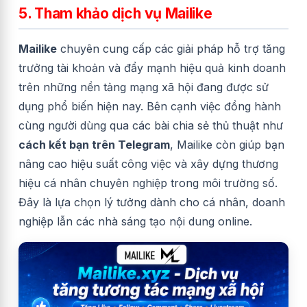
5. Tham khảo dịch vụ Mailike
Mailike
chuyên cung cấp các giải pháp hỗ trợ tăng
trưởng tài khoản và đẩy mạnh hiệu quả kinh doanh
trên những nền tảng mạng xã hội đang được sử
dụng phổ biến hiện nay. Bên cạnh việc đồng hành
cùng người dùng qua các bài chia sẻ thủ thuật như
cách kết bạn trên Telegram
, Mailike còn giúp bạn
nâng cao hiệu suất công việc và xây dựng thương
hiệu cá nhân chuyên nghiệp trong môi trường số.
Đây là lựa chọn lý tưởng dành cho cá nhân, doanh
nghiệp lẫn các nhà sáng tạo nội dung online.