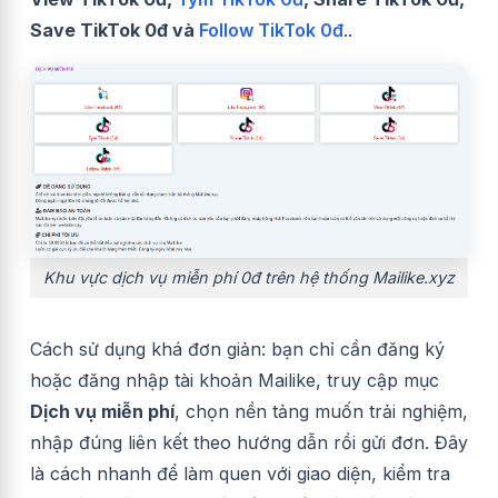
Save TikTok 0đ và
Follow TikTok 0đ
..
Khu vực dịch vụ miễn phí 0đ trên hệ thống Mailike.xyz
Cách sử dụng khá đơn giản: bạn chỉ cần đăng ký
hoặc đăng nhập tài khoản Mailike, truy cập mục
Dịch vụ miễn phí
, chọn nền tảng muốn trải nghiệm,
nhập đúng liên kết theo hướng dẫn rồi gửi đơn. Đây
là cách nhanh để làm quen với giao diện, kiểm tra