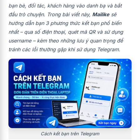
bạn bè, đối tác, khách hàng vào danh bạ và bắt
đầu trò chuyện. Trong bài viết này,
Mailike
sẽ
hướng dẫn bạn 3 phương thức kết bạn phổ biến
nhất – qua số điện thoại, quét mã QR và sử dụng
username – kèm theo những lưu ý quan trọng để
tránh các lỗi thường gặp khi sử dụng Telegram.
Cách kết bạn trên Telegram