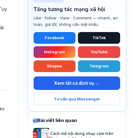
Tăng tương tác mạng xã hội
Tuy
Like · Follow · View · Comment — nhanh, an
toàn, giá tốt, không cần mật khẩu.
ài
Facebook
TikTok
Instagram
YouTube
Shopee
Telegram
Xem tất cả dịch vụ →
Tư vấn qua Messenger
au
Bài viết liên quan
Cách mở nội dung nhạy cảm trên