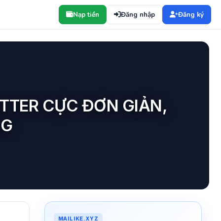
Nạp tiền
Đăng nhập
Đăng ký
TTER CỰC ĐƠN GIẢN,
NG
MAILIKE.XYZ