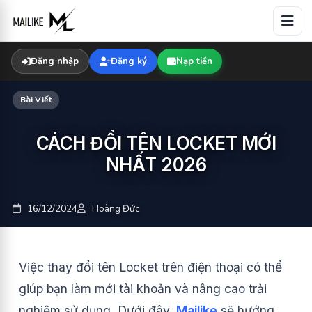
Skip
to
content
Đăng nhập
Đăng ký
Nạp tiền
Bài Viết
CÁCH ĐỔI TÊN LOCKET MỚI
NHẤT 2026
16/12/2024
Hoàng Đức
Việc thay đổi tên Locket trên điện thoại có thể
giúp bạn làm mới tài khoản và nâng cao trải
nghiệm sử dụng. Dưới đây,
Mailike
sẽ hướng