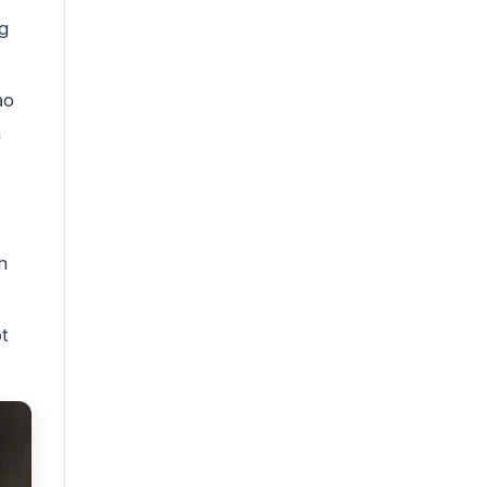
g
ảo
a
h
t