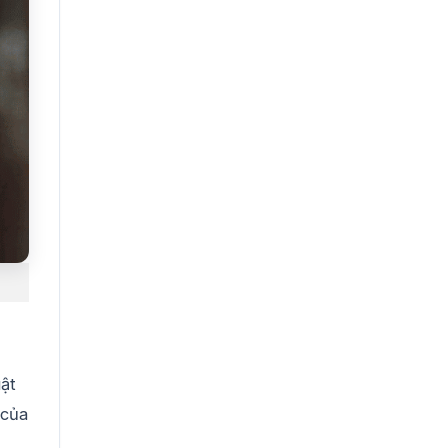
ật
 của