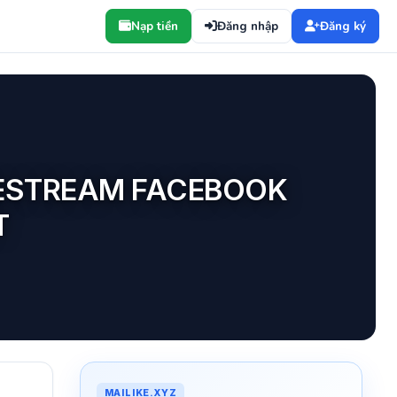
Nạp tiền
Đăng nhập
Đăng ký
VESTREAM FACEBOOK
T
MAILIKE.XYZ