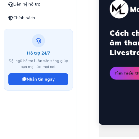
Liên hệ hỗ trợ
Chính sách
Hỗ trợ 24/7
Đội ngũ hỗ trợ luôn sẵn sàng giúp
bạn mọi lúc, mọi nơi.
Nhắn tin ngay