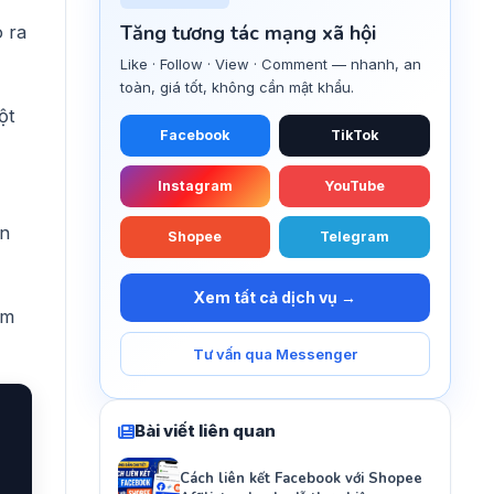
Tăng tương tác mạng xã hội
 ra
Like · Follow · View · Comment — nhanh, an
toàn, giá tốt, không cần mật khẩu.
ột
Facebook
TikTok
Instagram
YouTube
ạn
Shopee
Telegram
Xem tất cả dịch vụ →
âm
Tư vấn qua Messenger
Bài viết liên quan
Cách liên kết Facebook với Shopee