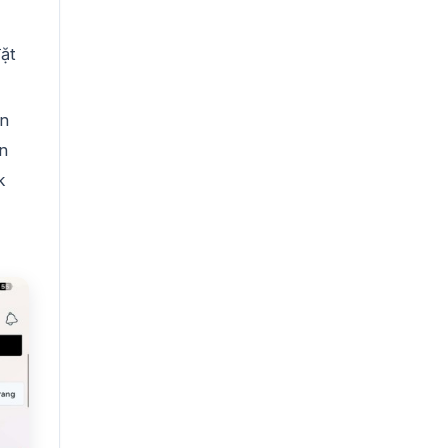
ặt
ên
ạn
k