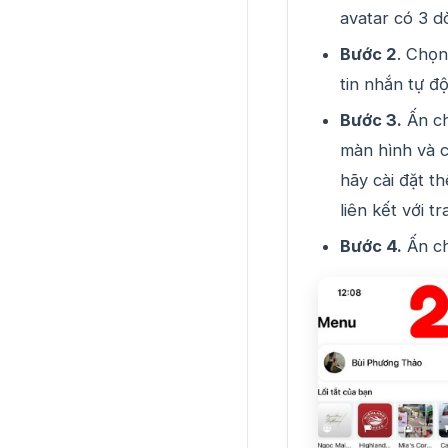
avatar có 3 d
Bước 2
. Chọn
tin nhắn tự đ
Bước 3.
Ấn ch
màn hình và 
hãy cài đặt 
liên kết với 
Bước 4.
Ấn c