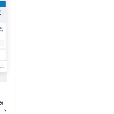
ời
 sẽ