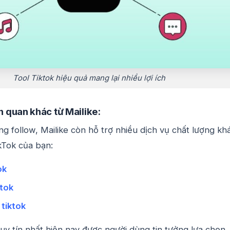
Tool Tiktok hiệu quả mang lại nhiều lợi ích
n quan khác từ Mailike:
ng follow, Mailike còn hỗ trợ nhiều dịch vụ chất lượng kh
kTok của bạn:
ok
ktok
 tiktok
ị uy tín nhất hiện nay được người dùng tin tưởng lựa chọn.