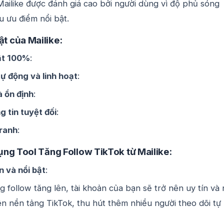
Mailike được đánh giá cao bởi người dùng vì độ phủ sóng
u ưu điểm nổi bật.
ật của Mailike:
ật 100%
:
ự động và linh hoạt
:
à ổn định
:
 tin tuyệt đối
:
tranh
:
dụng Tool Tăng Follow TikTok từ Mailike:
n và nổi bật
:
g follow tăng lên, tài khoản của bạn sẽ trở nên uy tín và 
ên nền tảng TikTok, thu hút thêm nhiều người theo dõi tự