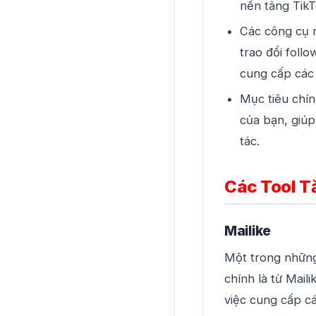
nền tảng Tik
Các công cụ 
trao đổi foll
cung cấp các 
Mục tiêu chín
của bạn, giúp
tác.
Các Tool 
Mailike
Một trong những 
chính là từ Mail
việc cung cấp cá