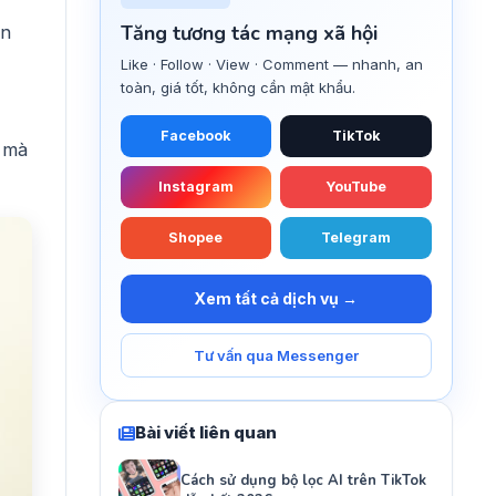
Tăng tương tác mạng xã hội
ến
Like · Follow · View · Comment — nhanh, an
toàn, giá tốt, không cần mật khẩu.
Facebook
TikTok
5 mà
Instagram
YouTube
Shopee
Telegram
Xem tất cả dịch vụ →
Tư vấn qua Messenger
Bài viết liên quan
Cách sử dụng bộ lọc AI trên TikTok