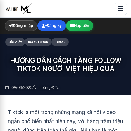
Skip
to
content
Đăng nhập
Đăng ký
Nạp tiền
Bài Viết
IndexTiktok
Tiktok
HƯỚNG DẪN CÁCH TĂNG FOLLOW
TIKTOK NGƯỜI VIỆT HIỆU QUẢ
09/06/2023
Hoàng Đức
Tiktok là một trong những mạng xã hội video
ngắn phổ biến nhất hiện nay, với hàng trăm triệu
người dùng trên toàn thế giới. Nếu bạn là một