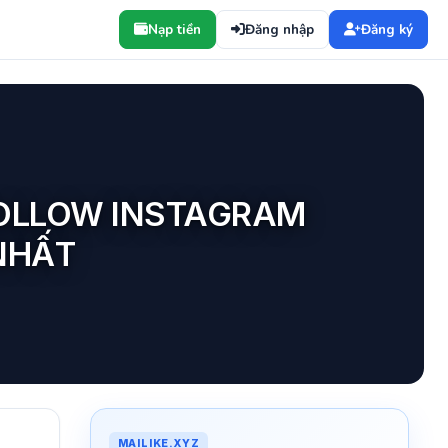
Nạp tiền
Đăng nhập
Đăng ký
FOLLOW INSTAGRAM
NHẤT
MAILIKE.XYZ