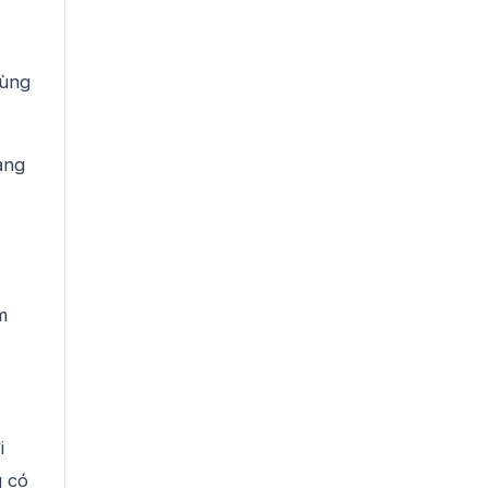
dùng
ảng
.
m
i
g có