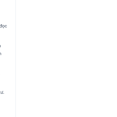
 đọc
n
n
.
tư.