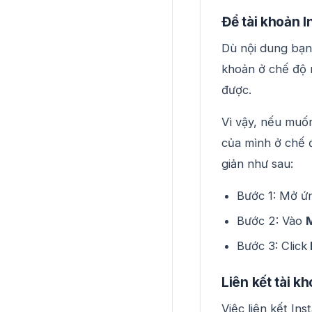
Để tài khoản 
Dù nội dung bạn
khoản ở chế độ 
được.
Vì vậy, nếu muốn
của mình ở chế 
giản như sau:
Bước 1: Mở ứ
Bước 2: Vào
Bước 3: Click
Liên kết tài k
Việc liên kết In