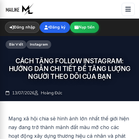
Skip
to
content
Đăng nhập
Đăng ký
Nạp tiền
Bài Viết
Instagram
CÁCH TĂNG FOLLOW INSTAGRAM:
HƯỚNG DẪN CHI TIẾT ĐỂ TĂNG LƯỢNG
NGƯỜI THEO DÕI CỦA BẠN
13/07/2026
Hoàng Đức
Mạng xã hội chia sẻ hình ảnh lớn nhất thế giới hiện
nay đang trở thành mảnh đất màu mỡ cho các
hoạt động xây dựng thương hiệu cá nhân và phát