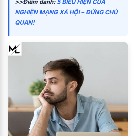
>>Đ
iểm danh:
5 BIỂU HIỆN CỦA
NGHIỆN MẠNG XÃ HỘI – ĐỪNG CHỦ
QUAN!