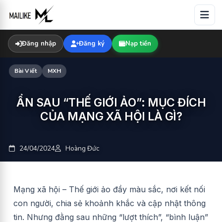
Skip
to
content
Đăng nhập
Đăng ký
Nạp tiền
Bài Viết
MXH
ẨN SAU “THẾ GIỚI ẢO”: MỤC ĐÍCH
CỦA MẠNG XÃ HỘI LÀ GÌ?
24/04/2024
Hoàng Đức
Mạng xã hội – Thế giới ảo đầy màu sắc, nơi kết nối
con người, chia sẻ khoảnh khắc và cập nhật thông
tin. Nhưng đằng sau những “lượt thích”, “bình luận”