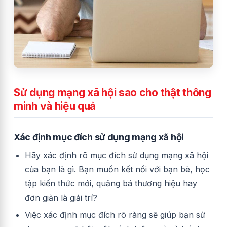
Sử dụng mạng xã hội sao cho thật thông
minh và hiệu quả
Xác định mục đích sử dụng mạng xã hội
Hãy xác định rõ mục đích sử dụng mạng xã hội
của bạn là gì. Bạn muốn kết nối với bạn bè, học
tập kiến thức mới, quảng bá thương hiệu hay
đơn giản là giải trí?
Việc xác định mục đích rõ ràng sẽ giúp bạn sử