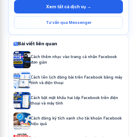
Xem tất cả dịch vụ →
Tư vấn qua Messenger
Bài viết liên quan
Cách thêm nhạc vào trang cá nhân Facebook
đơn giản
Cách lên lịch đăng bài trên Facebook bằng máy
tính và điện thoại
Cách bật mật khẩu hai lớp Facebook trên điện
thoại và máy tính
Cách đăng ký tích xanh cho tài khoản Facebook
hiệu quả