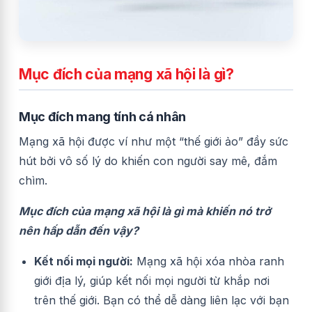
Mục đích của mạng xã hội là gì?
Mục đích mang tính cá nhân
Mạng xã hội được ví như một “thế giới ảo” đầy sức
hút bởi vô số lý do khiến con người say mê, đắm
chìm.
Mục đích của mạng xã hội là gì mà khiến nó trở
nên hấp dẫn đến vậy?
Kết nối mọi người:
Mạng xã hội xóa nhòa ranh
giới địa lý, giúp kết nối mọi người từ khắp nơi
trên thế giới. Bạn có thể dễ dàng liên lạc với bạn