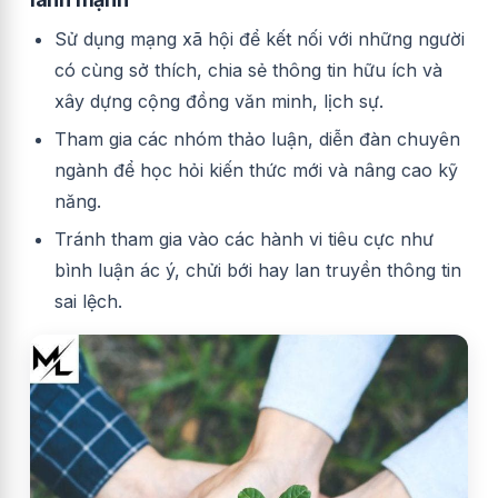
Sử dụng mạng xã hội để kết nối với những người
có cùng sở thích, chia sẻ thông tin hữu ích và
xây dựng cộng đồng văn minh, lịch sự.
Tham gia các nhóm thảo luận, diễn đàn chuyên
ngành để học hỏi kiến thức mới và nâng cao kỹ
năng.
Tránh tham gia vào các hành vi tiêu cực như
bình luận ác ý, chửi bới hay lan truyền thông tin
sai lệch.