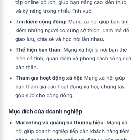
tập online bổ ích, giúp bạn nâng cao kiến thức
và kỹ năng trong nhiều lĩnh vực.
Tìm kiếm cộng đồng:
Mạng xã hội giúp bạn tìm
kiếm những người có cùng sở thích, đam mê để
giao lưu, chia sẻ và học hỏi lẫn nhau.
Thể hiện bản thân:
Mạng xã hội là nơi bạn thể
hiện cá tính, quan điểm và phong cách sống của
bản thân.
Tham gia hoạt động xã hội:
Mạng xã hội giúp
bạn tham gia các hoạt động xã hội, chung tay
góp sức cho cộng đồng.
Mục đích của doanh nghiệp
Marketing và quảng bá thương hiệu:
Mạng xã
hội giúp doanh nghiệp tiếp cận khách hàng tiềm