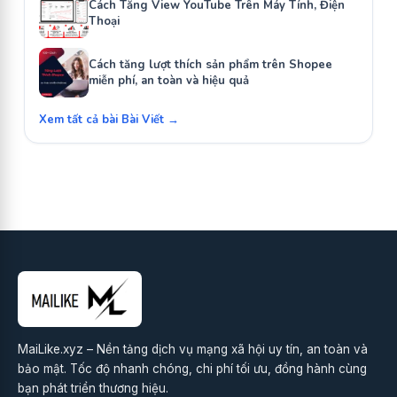
Cách Tăng View YouTube Trên Máy Tính, Điện
Thoại
Cách tăng lượt thích sản phẩm trên Shopee
miễn phí, an toàn và hiệu quả
Xem tất cả bài Bài Viết →
MaiLike.xyz – Nền tảng dịch vụ mạng xã hội uy tín, an toàn và
bảo mật. Tốc độ nhanh chóng, chi phí tối ưu, đồng hành cùng
bạn phát triển thương hiệu.