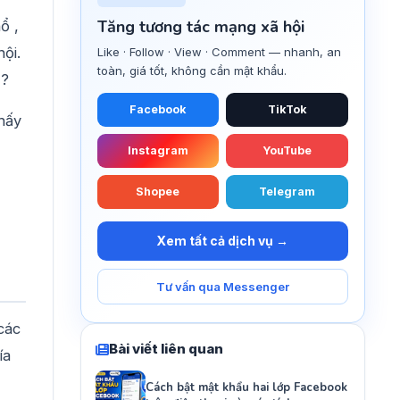
Tăng tương tác mạng xã hội
ổ ,
ội.
Like · Follow · View · Comment — nhanh, an
toàn, giá tốt, không cần mật khẩu.
ế?
Facebook
TikTok
hấy
Instagram
YouTube
Shopee
Telegram
Xem tất cả dịch vụ →
Tư vấn qua Messenger
các
Bài viết liên quan
ía
Cách bật mật khẩu hai lớp Facebook