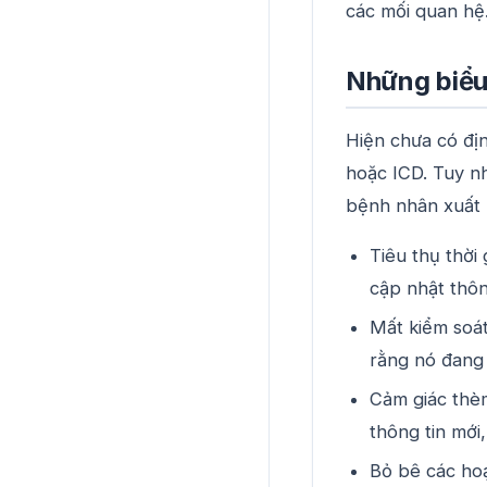
các mối quan h
Những biểu
Hiện chưa có đị
hoặc ICD. Tuy nh
bệnh nhân xuất 
Tiêu thụ thời
cập nhật thôn
Mất kiểm soát
rằng nó đang 
Cảm giác thè
thông tin mới
Bỏ bê các hoạ