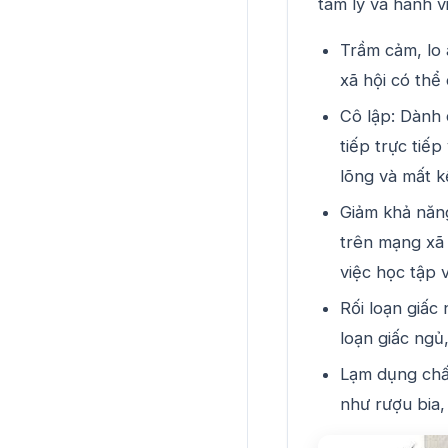
tâm lý và hành v
Trầm cảm, lo 
xã hội có thể
Cô lập: Dành 
tiếp trực tiế
lõng và mất k
Giảm khả năng
trên mạng xã 
việc học tập v
Rối loạn giấc 
loạn giấc ngủ
Lạm dụng chất
như rượu bia,