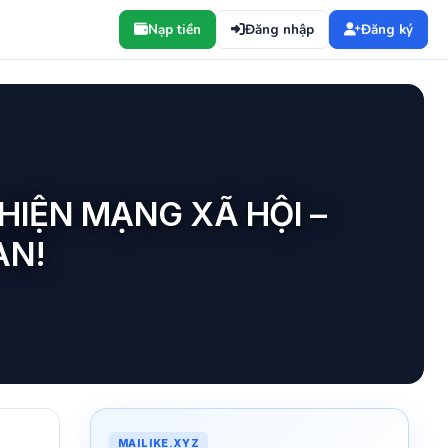
Nạp tiền
Đăng nhập
Đăng ký
HIỆN MẠNG XÃ HỘI –
AN!
MAILIKE.XYZ