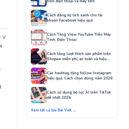
trên điện thoại và máy tính
Cách đăng ký tích xanh cho tài
khoản Facebook hiệu quả
Cách Tăng View YouTube Trên Máy
– V
Tính, Điện Thoại
i
Cách tăng lượt thích sản phẩm trên
Shopee miễn phí, an toàn và hiệu
quả
,
Các hashtag tăng follow Instagram
hiệu quả: Cách chọn đúng năm 2026
t
Cách sử dụng bộ lọc AI trên TikTok
dễ nhất 2026
Xem tất cả bài Bài Viết →