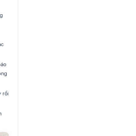
ng
ạc
báo
ong
 rối
h