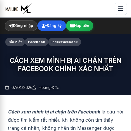
Skip
to
content
Đăng nhập
Đăng ký
Nạp tiền
Bài Viết
Facebook
IndexFacebook
CÁCH XEM MÌNH BỊ AI CHẶN TRÊN
FACEBOOK CHÍNH XÁC NHẤT
07/01/2026
Hoàng Đức
Cách xem mình bị ai chặn trên Facebook
là câu hỏi
được tìm kiếm rất nhiều khi không còn tìm thấy
trang cá nhân, không nhắn tin Messenger được