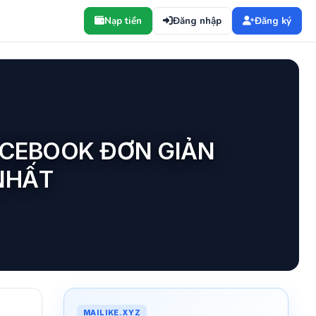
Nạp tiền
Đăng nhập
Đăng ký
ACEBOOK ĐƠN GIẢN
NHẤT
MAILIKE.XYZ