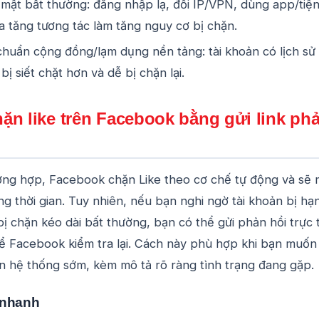
mật bất thường: đăng nhập lạ, đổi IP/VPN, dùng app/tiệ
a tăng tương tác làm tăng nguy cơ bị chặn.
chuẩn cộng đồng/lạm dụng nền tảng: tài khoản có lịch sử 
ị siết chặt hơn và dễ bị chặn lại.
ặn like trên Facebook bằng gửi link ph
ờng hợp, Facebook chặn Like theo cơ chế tự động và sẽ
ng thời gian. Tuy nhiên, nếu bạn nghi ngờ tài khoản bị hạ
 chặn kéo dài bất thường, bạn có thể gửi phản hồi trực 
để Facebook kiểm tra lại. Cách này phù hợp khi bạn muốn
ên hệ thống sớm, kèm mô tả rõ ràng tình trạng đang gặp.
 nhanh