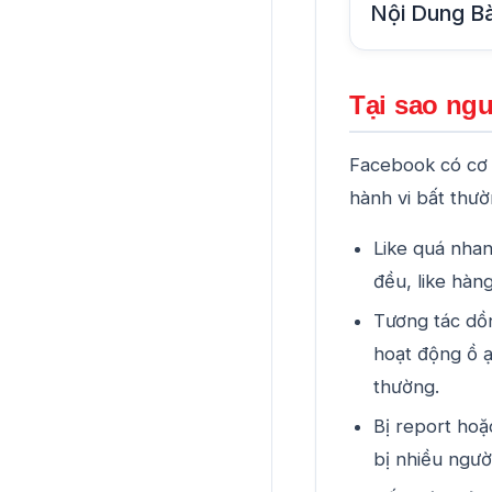
Nội Dung Bà
Tại sao ngư
Facebook có cơ 
hành vi bất thườ
Like quá nhan
đều, like hàng
Tương tác dồn
hoạt động ồ ạ
thường.
Bị report hoặ
bị nhiều ngườ