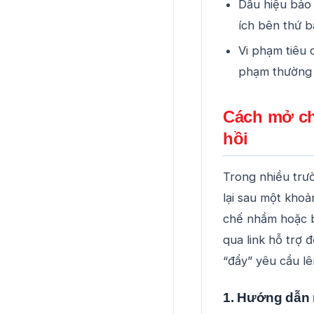
Dấu hiệu bảo 
ích bên thứ b
Vi phạm tiêu 
phạm thường b
Cách mở ch
hồi
Trong nhiều trư
lại sau một khoả
chế nhầm hoặc bị
qua link hỗ trợ 
“đẩy” yêu cầu l
1. Hướng dẫn