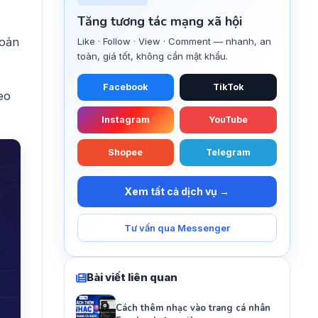
Tăng tương tác mạng xã hội
hoản
Like · Follow · View · Comment — nhanh, an
toàn, giá tốt, không cần mật khẩu.
Facebook
TikTok
eo
Instagram
YouTube
Shopee
Telegram
Xem tất cả dịch vụ →
Tư vấn qua Messenger
Bài viết liên quan
Cách thêm nhạc vào trang cá nhân