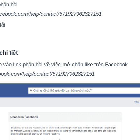
phản hồi
acebook.com/help/contact/571927962827151
lỗi
hi tiết
 vào link phản hồi về việc mở chặn like trên Facebook
ebook.com/help/contact/571927962827151