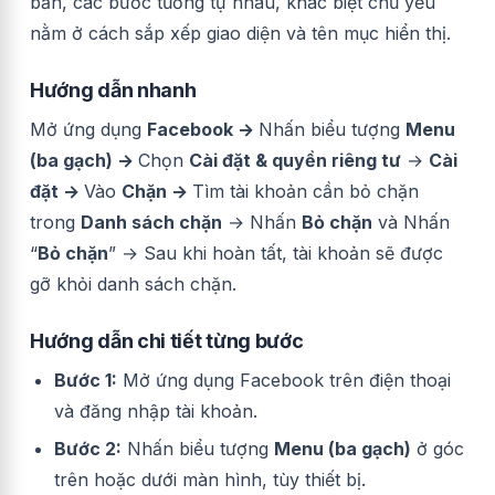
bản, các bước tương tự nhau, khác biệt chủ yếu
nằm ở cách sắp xếp giao diện và tên mục hiển thị.
Hướng dẫn nhanh
Mở ứng dụng
Facebook →
Nhấn biểu tượng
Menu
(ba gạch) →
Chọn
Cài đặt & quyền riêng tư
→
Cài
đặt →
Vào
Chặn →
Tìm tài khoản cần bỏ chặn
trong
Danh sách chặn
→
Nhấn
Bỏ chặn
và Nhấn
“
Bỏ chặn
” →
Sau khi hoàn tất, tài khoản sẽ được
gỡ khỏi danh sách chặn.
Hướng dẫn chi tiết từng bước
Bước 1:
Mở ứng dụng Facebook trên điện thoại
và đăng nhập tài khoản.
Bước 2:
Nhấn biểu tượng
Menu (ba gạch)
ở góc
trên hoặc dưới màn hình, tùy thiết bị.