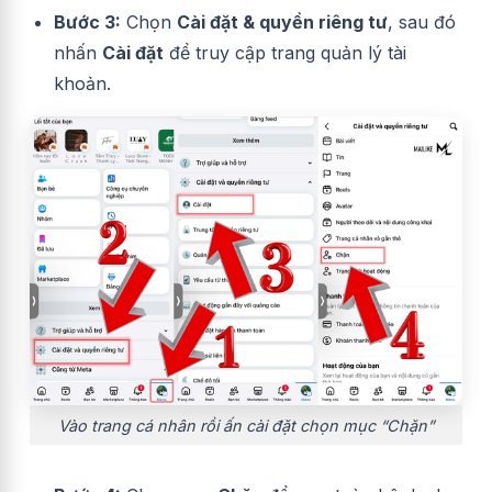
Bước 3:
Chọn
Cài đặt & quyền riêng tư
, sau đó
nhấn
Cài đặt
để truy cập trang quản lý tài
khoản.
Vào trang cá nhân rồi ấn cài đặt chọn mục “Chặn”