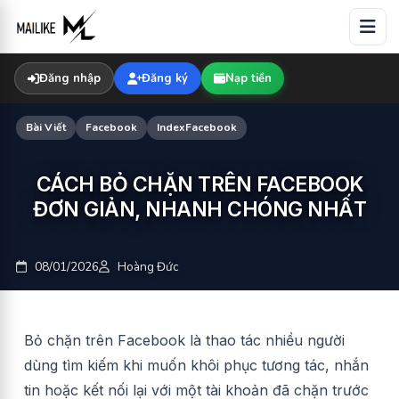
Skip
to
content
Đăng nhập
Đăng ký
Nạp tiền
Bài Viết
Facebook
IndexFacebook
CÁCH BỎ CHẶN TRÊN FACEBOOK
ĐƠN GIẢN, NHANH CHÓNG NHẤT
08/01/2026
Hoàng Đức
Bỏ chặn trên Facebook là thao tác nhiều người
dùng tìm kiếm khi muốn khôi phục tương tác, nhắn
tin hoặc kết nối lại với một tài khoản đã chặn trước