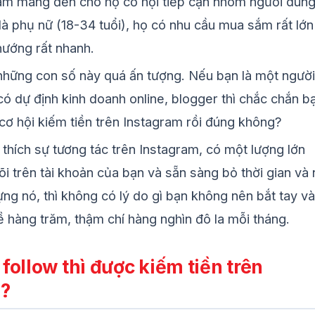
am mang đến cho họ cơ hội tiếp cận nhóm người dùn
 là phụ nữ (18-34 tuổi), họ có nhu cầu mua sắm rất lớn
hướng rất nhanh.
những con số này quá ấn tượng. Nếu bạn là một người
có dự định kinh doanh online, blogger thì chắc chắn b
 cơ hội kiếm tiền trên Instagram rồi đúng không?
thích sự tương tác trên Instagram, có một lượng lớn
õi trên tài khoản của bạn và sẵn sàng bỏ thời gian và
ựng nó, thì không có lý do gì bạn không nên bắt tay v
ề hàng trăm, thậm chí hàng nghìn đô la mỗi tháng.
follow thì được kiếm tiền trên
m?