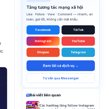
Tăng tương tác mạng xã hội
Like · Follow · View · Comment — nhanh, an
toàn, giá tốt, không cần mật khẩu.
Facebook
TikTok
Instagram
YouTube
n
ợc
Shopee
Telegram
Xem tất cả dịch vụ →
Tư vấn qua Messenger
Bài viết liên quan
Các hashtag tăng follow Instagram