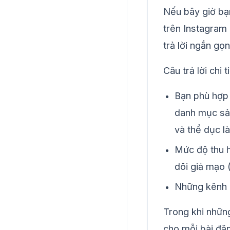
Nếu bây giờ bạn
trên Instagram
trả lời ngắn gọ
Câu trả lời chi
Bạn phù hợp 
danh mục sản
và thể dục l
Mức độ thu h
dõi giả mạo
Những kênh 
Trong khi nhữn
cho mỗi bài đăn