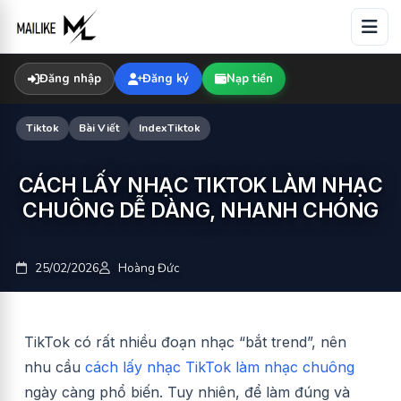
Skip
to
content
Đăng nhập
Đăng ký
Nạp tiền
Tiktok
Bài Viết
IndexTiktok
CÁCH LẤY NHẠC TIKTOK LÀM NHẠC
CHUÔNG DỄ DÀNG, NHANH CHÓNG
25/02/2026
Hoàng Đức
TikTok có rất nhiều đoạn nhạc “bắt trend”, nên
nhu cầu
cách lấy nhạc TikTok làm nhạc chuông
ngày càng phổ biến. Tuy nhiên, để làm đúng và