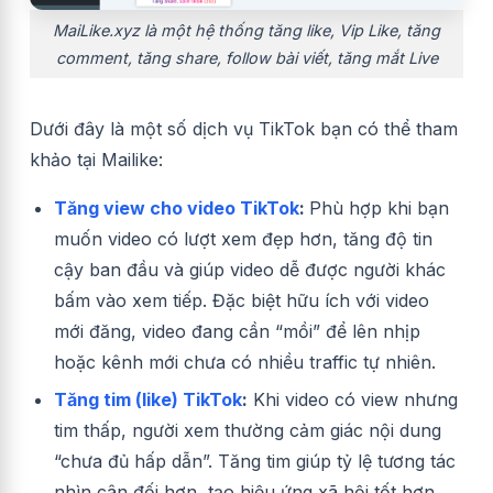
MaiLike.xyz là một hệ thống tăng like, Vip Like, tăng
comment, tăng share, follow bài viết, tăng mắt Live
Dưới đây là một số dịch vụ TikTok bạn có thể tham
khảo tại Mailike:
Tăng view cho video TikTok
:
Phù hợp khi bạn
muốn video có lượt xem đẹp hơn, tăng độ tin
cậy ban đầu và giúp video dễ được người khác
bấm vào xem tiếp. Đặc biệt hữu ích với video
mới đăng, video đang cần “mồi” để lên nhịp
hoặc kênh mới chưa có nhiều traffic tự nhiên.
Tăng tim (like) TikTok
:
Khi video có view nhưng
tim thấp, người xem thường cảm giác nội dung
“chưa đủ hấp dẫn”. Tăng tim giúp tỷ lệ tương tác
nhìn cân đối hơn, tạo hiệu ứng xã hội tốt hơn,