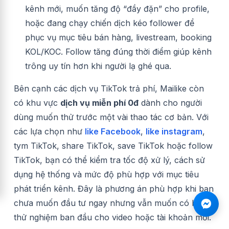
kênh mới, muốn tăng độ “đầy đặn” cho profile,
hoặc đang chạy chiến dịch kéo follower để
phục vụ mục tiêu bán hàng, livestream, booking
KOL/KOC. Follow tăng đúng thời điểm giúp kênh
trông uy tín hơn khi người lạ ghé qua.
Bên cạnh các dịch vụ TikTok trả phí, Mailike còn
có khu vực
dịch vụ miễn phí 0đ
dành cho người
dùng muốn thử trước một vài thao tác cơ bản. Với
các lựa chọn như
like Facebook
,
like instagram
,
tym TikTok, share TikTok, save TikTok hoặc follow
TikTok, bạn có thể kiểm tra tốc độ xử lý, cách sử
dụng hệ thống và mức độ phù hợp với mục tiêu
phát triển kênh. Đây là phương án phù hợp khi bạn
chưa muốn đầu tư ngay nhưng vẫn muốn có bước
thử nghiệm ban đầu cho video hoặc tài khoản mới.