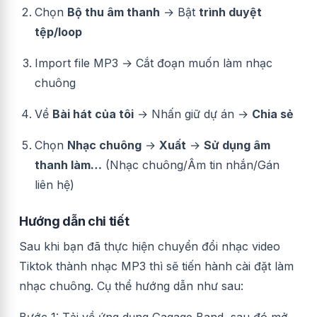
Chọn
Bộ thu âm thanh
→ Bật
trình duyệt
tệp/loop
Import file MP3 → Cắt đoạn muốn làm nhạc
chuông
Về
Bài hát của tôi
→ Nhấn giữ dự án →
Chia sẻ
Chọn
Nhạc chuông
→
Xuất
→
Sử dụng âm
thanh làm…
(Nhạc chuông/Âm tin nhắn/Gán
liên hệ)
Hướng dẫn chi tiết
Sau khi bạn đã thực hiện chuyển đổi nhạc video
Tiktok thành nhạc MP3 thì sẽ tiến hành cài đặt làm
nhạc chuông. Cụ thể hướng dẫn như sau:
Bước 1: Tải về ứng dụng Gagage Band, sau đó mở