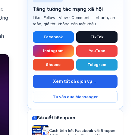
Tăng tương tác mạng xã hội
úp
ương
Like · Follow · View · Comment — nhanh, an
toàn, giá tốt, không cần mật khẩu.
nh
Facebook
TikTok
Instagram
YouTube
Shopee
Telegram
Xem tất cả dịch vụ →
Tư vấn qua Messenger
Bài viết liên quan
Cách liên kết Facebook với Shopee