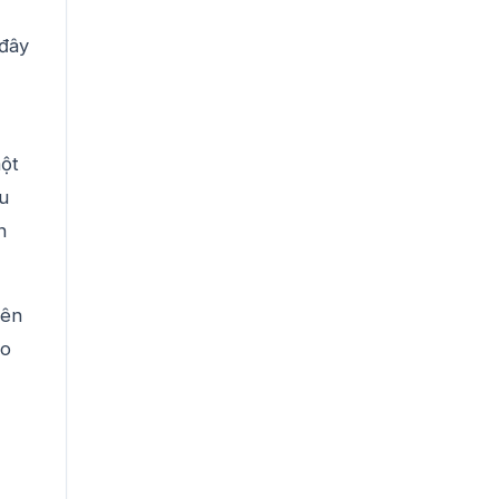
 đây
một
u
n
iên
do