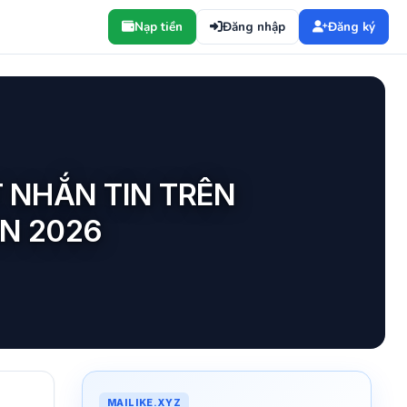
Nạp tiền
Đăng nhập
Đăng ký
 NHẮN TIN TRÊN
N 2026
MAILIKE.XYZ