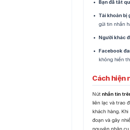
Bạn đã tắt qu
Tài khoản bị 
gửi tin nhắn 
Người khác đã
Facebook đan
không hiển th
Cách hiện 
Nút
nhắn tin tr
liên lạc và trao
khách hàng. Khi 
đoạn và gây nhiề
nguyên nhân cụ 