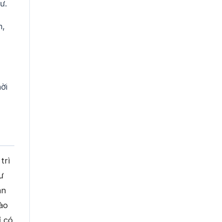
ư.
m,
ời
trì
ư
án
ào
ỉ có