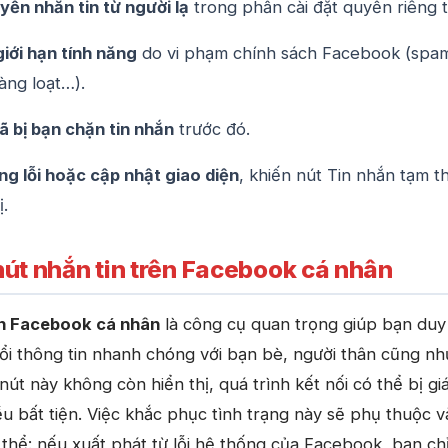
yền nhắn tin từ người lạ
trong phần cài đặt quyền riêng t
giới hạn tính năng
do vi phạm chính sách Facebook (spa
hàng loạt…).
 bị bạn chặn tin nhắn
trước đó.
g lỗi hoặc cập nhật giao diện
, khiến nút Tin nhắn tạm th
ị.
nút nhắn tin trên Facebook cá nhân
ên Facebook cá nhân
là công cụ quan trọng giúp bạn duy 
 đổi thông tin nhanh chóng với bạn bè, người thân cũng nh
nút này không còn hiển thị, quá trình kết nối có thể bị gi
u bất tiện. Việc khắc phục tình trạng này sẽ phụ thuộc v
thể: nếu xuất phát từ lỗi hệ thống của Facebook, bạn ch