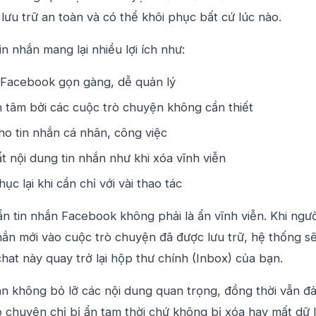
ưu trữ an toàn và có thể khôi phục bất cứ lúc nào.
in nhắn mang lại nhiều lợi ích như:
 Facebook gọn gàng, dễ quản lý
 tâm bởi các cuộc trò chuyện không cần thiết
cho tin nhắn cá nhân, công việc
 nội dung tin nhắn như khi xóa vĩnh viễn
ục lại khi cần chỉ với vài thao tác
ẩn tin nhắn Facebook không phải là ẩn vĩnh viễn. Khi ngườ
nhắn mới vào cuộc trò chuyện đã được lưu trữ, hệ thống sẽ
at này quay trở lại hộp thư chính (Inbox) của bạn.
ạn không bỏ lỡ các nội dung quan trọng, đồng thời vẫn đ
 chuyện chỉ bị ẩn tạm thời chứ không bị xóa hay mất dữ l