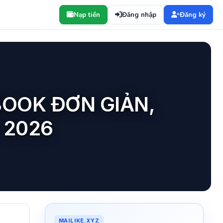
Nạp tiền
Đăng nhập
Đăng ký
BOOK ĐƠN GIẢN,
 2026
MAILIKE.XYZ