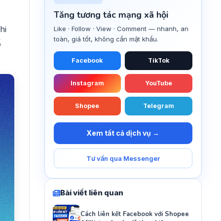
Tăng tương tác mạng xã hội
hi
Like · Follow · View · Comment — nhanh, an
toàn, giá tốt, không cần mật khẩu.
ố
Facebook
TikTok
Instagram
YouTube
Shopee
Telegram
Xem tất cả dịch vụ →
Tư vấn qua Messenger
Bài viết liên quan
Cách liên kết Facebook với Shopee