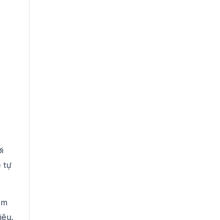
i
 tự
ảm
iệu.