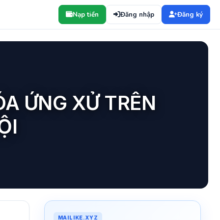
Nạp tiền
Đăng nhập
Đăng ký
ÓA ỨNG XỬ TRÊN
ỘI
MAILIKE.XYZ