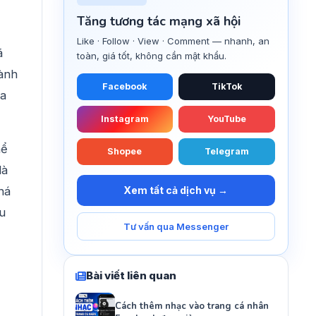
Tăng tương tác mạng xã hội
Like · Follow · View · Comment — nhanh, an
ã
toàn, giá tốt, không cần mật khẩu.
dành
Facebook
TikTok
ia
Instagram
YouTube
hể
Shopee
Telegram
là
há
Xem tất cả dịch vụ →
u
Tư vấn qua Messenger
Bài viết liên quan
Cách thêm nhạc vào trang cá nhân