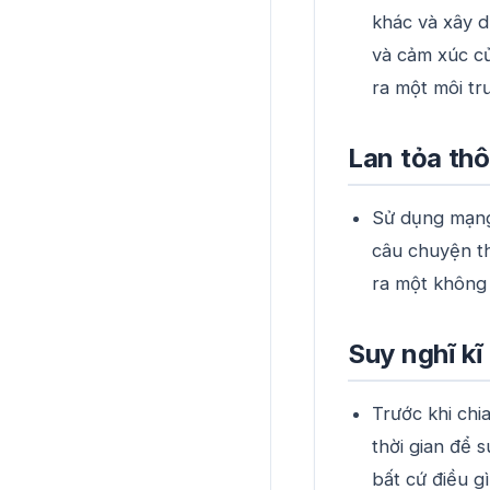
khác và xây d
và cảm xúc củ
ra một môi tr
Lan tỏa thô
Sử dụng mạng 
câu chuyện th
ra một không 
Suy nghĩ kĩ
Trước khi chi
thời gian để 
bất cứ điều gì