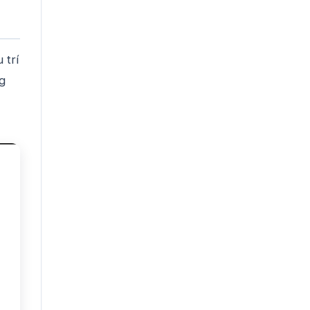
 trí
g