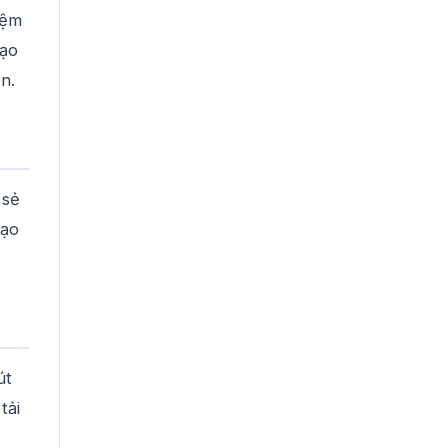
iệm
tạo
n.
 sẻ
tạo
út
tải