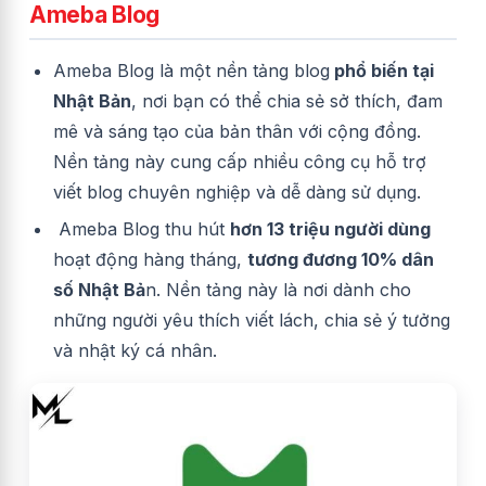
Ameba Blog
Ameba Blog là một nền tảng blog
phổ biến tại
Nhật Bản
, nơi bạn có thể chia sẻ sở thích, đam
mê và sáng tạo của bản thân với cộng đồng.
Nền tảng này cung cấp nhiều công cụ hỗ trợ
viết blog chuyên nghiệp và dễ dàng sử dụng.
Ameba Blog thu hút
hơn 13 triệu người dùng
hoạt động hàng tháng,
tương đương 10% dân
số Nhật Bả
n. Nền tảng này là nơi dành cho
những người yêu thích viết lách, chia sẻ ý tưởng
và nhật ký cá nhân.