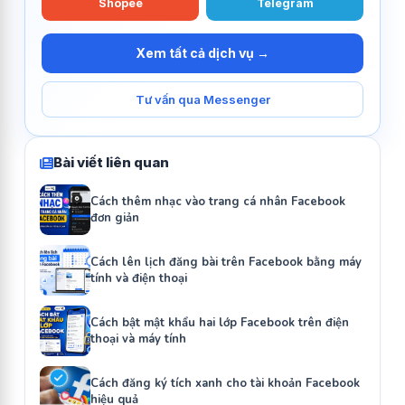
Shopee
Telegram
Xem tất cả dịch vụ →
Tư vấn qua Messenger
Bài viết liên quan
Cách thêm nhạc vào trang cá nhân Facebook
đơn giản
Cách lên lịch đăng bài trên Facebook bằng máy
tính và điện thoại
Cách bật mật khẩu hai lớp Facebook trên điện
thoại và máy tính
Cách đăng ký tích xanh cho tài khoản Facebook
hiệu quả