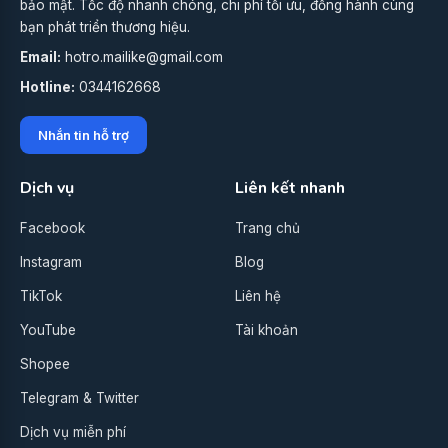
bảo mật. Tốc độ nhanh chóng, chi phí tối ưu, đồng hành cùng
bạn phát triển thương hiệu.
Email:
hotro.mailike@gmail.com
Hotline:
0344162668
Nhắn tin hỗ trợ
Dịch vụ
Liên kết nhanh
Facebook
Trang chủ
Instagram
Blog
TikTok
Liên hệ
YouTube
Tài khoản
Shopee
Telegram & Twitter
Dịch vụ miễn phí