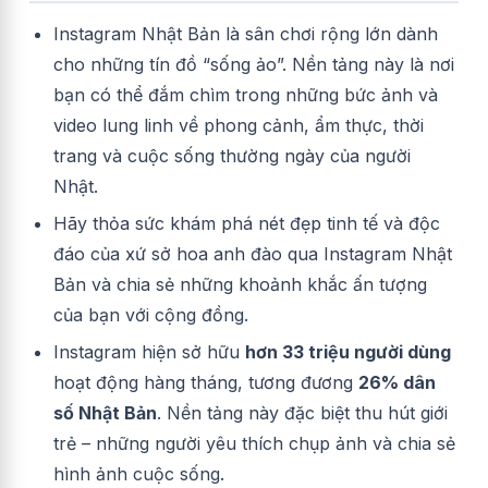
Instagram Nhật Bản là sân chơi rộng lớn dành
cho những tín đồ “sống ảo”. Nền tảng này là nơi
bạn có thể đắm chìm trong những bức ảnh và
video lung linh về phong cảnh, ẩm thực, thời
trang và cuộc sống thường ngày của người
Nhật.
Hãy thỏa sức khám phá nét đẹp tinh tế và độc
đáo của xứ sở hoa anh đào qua Instagram Nhật
Bản và chia sẻ những khoảnh khắc ấn tượng
của bạn với cộng đồng.
Instagram hiện sở hữu
hơn 33 triệu người dùng
hoạt động hàng tháng, tương đương
26% dân
số Nhật Bản
. Nền tảng này đặc biệt thu hút giới
trẻ – những người yêu thích chụp ảnh và chia sẻ
hình ảnh cuộc sống.