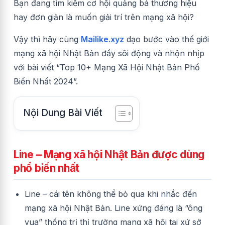
Bạn đang tìm kiếm cơ hội quảng bá thương hiệu
hay đơn giản là muốn giải trí trên mạng xã hội?
Vậy thì hãy cùng
Mailike.xyz
dạo bước vào thế giới
mạng xã hội Nhật Bản đầy sôi động và nhộn nhịp
với bài viết “Top 10+ Mạng Xã Hội Nhật Bản Phổ
Biến Nhất 2024”.
Nội Dung Bài Viết
Line – Mạng xã hội Nhật Bản được dùng
phổ biến nhất
Line – cái tên không thể bỏ qua khi nhắc đến
mạng xã hội Nhật Bản. Line xứng đáng là “ông
vua” thống trị thị trường mạng xã hội tại xứ sở