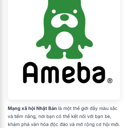
Mạng xã hội Nhật Bản
là một thế giới đầy màu sắc
và tiềm năng, nơi bạn có thể kết nối với bạn bè,
khám phá văn hóa độc đáo và mở rộng cơ hội mới.