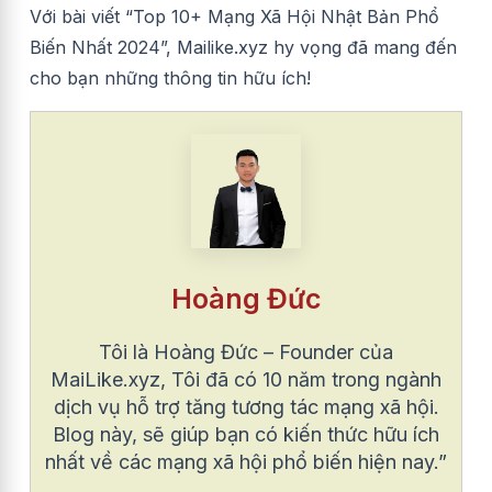
Với bài viết “Top 10+ Mạng Xã Hội Nhật Bản Phổ
Biến Nhất 2024”, Mailike.xyz hy vọng đã mang đến
cho bạn những thông tin hữu ích!
Hoàng Đức
Tôi là Hoàng Đức – Founder của
MaiLike.xyz, Tôi đã có 10 năm trong ngành
dịch vụ hỗ trợ tăng tương tác mạng xã hội.
Blog này, sẽ giúp bạn có kiến thức hữu ích
nhất về các mạng xã hội phổ biến hiện nay.”