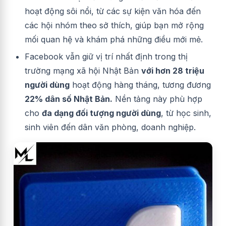
hoạt động sôi nổi, từ các sự kiện văn hóa đến
các hội nhóm theo sở thích, giúp bạn mở rộng
mối quan hệ và khám phá những điều mới mẻ.
Facebook vẫn giữ vị trí nhất định trong thị
trường mạng xã hội Nhật Bản
với hơn 28 triệu
người dùng
hoạt động hàng tháng, tương đương
22% dân số Nhật Bản.
Nền tảng này phù hợp
cho
đa dạng đối tượng người dùng
, từ học sinh,
sinh viên đến dân văn phòng, doanh nghiệp.