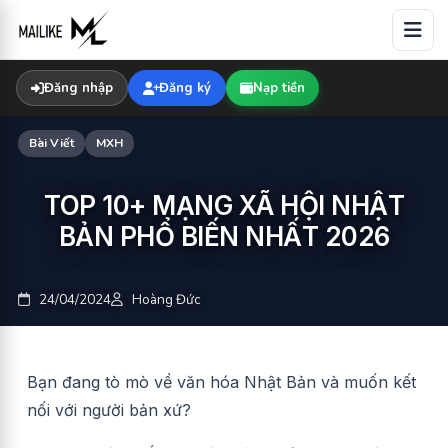
Skip
to
content
Đăng nhập
Đăng ký
Nạp tiền
Bài Viết
MXH
TOP 10+ MẠNG XÃ HỘI NHẬT
BẢN PHỔ BIẾN NHẤT 2026
24/04/2024
Hoàng Đức
Bạn đang tò mò về văn hóa Nhật Bản và muốn kết
nối với người bản xứ?