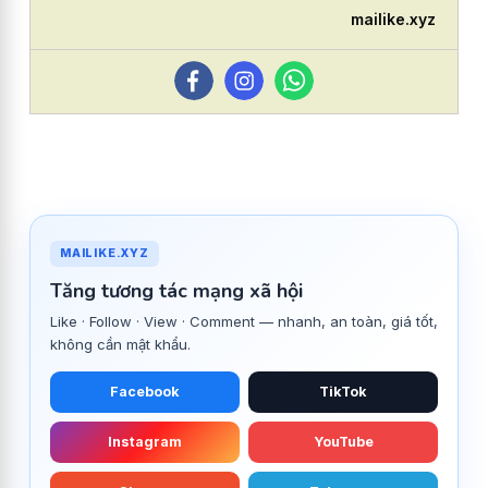
mailike.xyz
MAILIKE.XYZ
Tăng tương tác mạng xã hội
Like · Follow · View · Comment — nhanh, an toàn, giá tốt,
không cần mật khẩu.
Facebook
TikTok
Instagram
YouTube