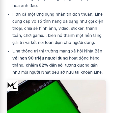
hoa anh đào.
Hơn cả một ứng dụng nhắn tin đơn thuần, Line
cung cấp vô số tính năng đa dạng như gọi điện
thoại, chia sẻ hình ảnh, video, sticker, thanh
toán, chơi game… biến nó thành một nền tảng
giải trí và kết nối toàn diện cho người dùng.
Line thống trị thị trường mạng xã hội Nhật Bản
với hơn 90 triệu người dùng
hoạt động hàng
tháng,
chiếm 82% dân số
, tương đương gần
như mỗi người Nhật đều sở hữu tài khoản Line.