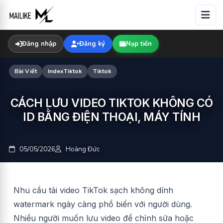
Skip
to
content
Đăng nhập
Đăng ký
Nạp tiền
Bài Viết
IndexTiktok
Tiktok
CÁCH LƯU VIDEO TIKTOK KHÔNG CÓ
ID BẰNG ĐIỆN THOẠI, MÁY TÍNH
05/05/2026
Hoàng Đức
Nhu cầu tải video TikTok sạch không dính
watermark ngày càng phổ biến với người dùng.
Nhiều người muốn lưu video để chỉnh sửa hoặc