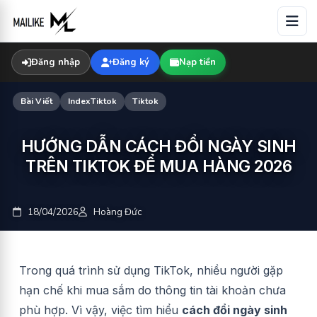
Skip
to
content
Đăng nhập
Đăng ký
Nạp tiền
Bài Viết
IndexTiktok
Tiktok
HƯỚNG DẪN CÁCH ĐỔI NGÀY SINH
TRÊN TIKTOK ĐỂ MUA HÀNG 2026
18/04/2026
Hoàng Đức
Trong quá trình sử dụng TikTok, nhiều người gặp
hạn chế khi mua sắm do thông tin tài khoản chưa
phù hợp. Vì vậy, việc tìm hiểu
cách đổi ngày sinh