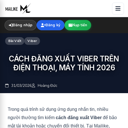
Skip
to
content
Đăng nhập
Đăng ký
Nạp tiền
Bài Viết
Viber
CÁCH ĐĂNG XUẤT VIBER TRÊN
ĐIỆN THOẠI, MÁY TÍNH 2026
31/03/2026
Hoàng Đức
Trong quá trình sử dụng ứng dụng nhắn tin, nhiều
người thường tìm kiếm
cách đăng xuất Viber
để bảo
mật tài khoản hoặc chuyển đổi thiết bị. Tại Mailike,