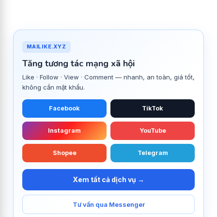
MAILIKE.XYZ
Tăng tương tác mạng xã hội
Like · Follow · View · Comment — nhanh, an toàn, giá tốt,
không cần mật khẩu.
Facebook
TikTok
Instagram
YouTube
Shopee
Telegram
Xem tất cả dịch vụ →
Tư vấn qua Messenger