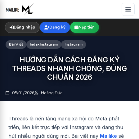
Skip
to
content
Đăng nhập
Đăng ký
Nạp tiền
Bài Viết
IndexInstagram
Instagram
HƯỚNG DẪN CÁCH ĐĂNG KÝ
THREADS NHANH CHÓNG, ĐÚNG
CHUẨN 2026
05/01/2026
Hoàng Đức
Threads là nền tảng mạng xã hội do Meta phát
triển, liên kết trực tiếp với Instagram và đang thu
hút nhiều người dùng mới. Bài viết này
Mailike
sẽ