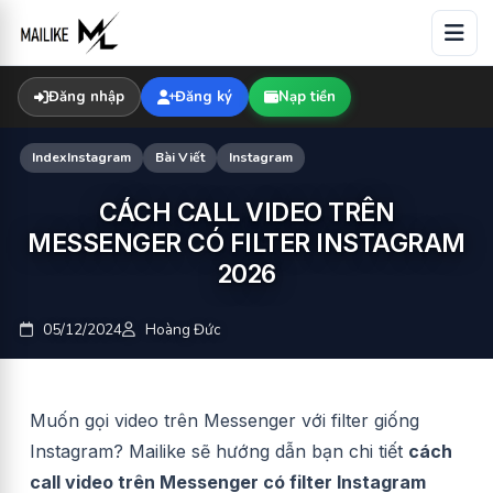
Skip
to
content
Đăng nhập
Đăng ký
Nạp tiền
IndexInstagram
Bài Viết
Instagram
CÁCH CALL VIDEO TRÊN
MESSENGER CÓ FILTER INSTAGRAM
2026
05/12/2024
Hoàng Đức
Muốn gọi video trên Messenger với filter giống
Instagram? Mailike sẽ hướng dẫn bạn chi tiết
cách
call video trên Messenger có filter Instagram