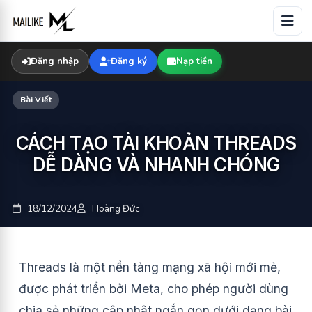
Skip
to
content
Đăng nhập
Đăng ký
Nạp tiền
Bài Viết
CÁCH TẠO TÀI KHOẢN THREADS
DỄ DÀNG VÀ NHANH CHÓNG
18/12/2024
Hoàng Đức
Threads là một nền tảng mạng xã hội mới mẻ,
được phát triển bởi Meta, cho phép người dùng
chia sẻ những cập nhật ngắn gọn dưới dạng bài