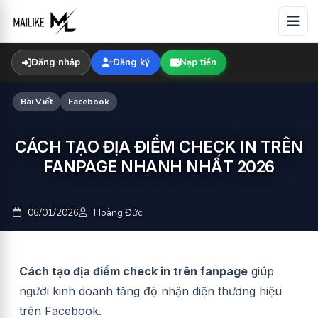
Skip
to
content
Đăng nhập
Đăng ký
Nạp tiền
Bài Viết
Facebook
CÁCH TẠO ĐỊA ĐIỂM CHECK IN TRÊN
FANPAGE NHANH NHẤT 2026
06/01/2026
Hoàng Đức
Cách tạo địa điểm check in trên fanpage
giúp
người kinh doanh tăng độ nhận diện thương hiệu
trên Facebook.