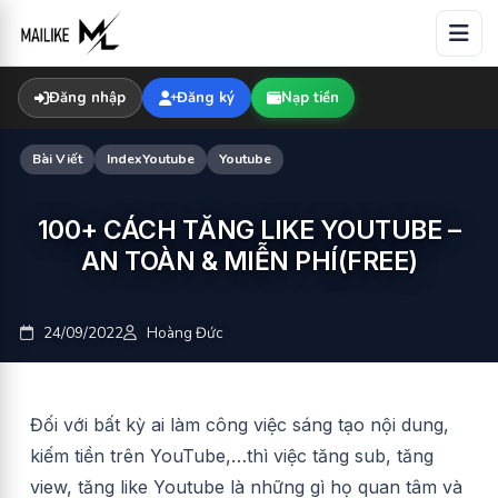
Skip
to
content
Đăng nhập
Đăng ký
Nạp tiền
Bài Viết
IndexYoutube
Youtube
100+ CÁCH TĂNG LIKE YOUTUBE –
AN TOÀN & MIỄN PHÍ(FREE)
24/09/2022
Hoàng Đức
Đối với bất kỳ ai làm công việc sáng tạo nội dung,
kiếm tiền trên YouTube,…thì việc tăng sub, tăng
view,
tăng like Youtube
là những gì họ quan tâm và