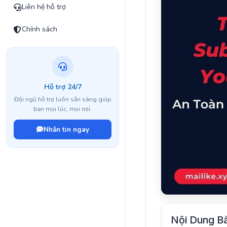
Liên hệ hỗ trợ
Chính sách
Hỗ trợ 24/7
Đội ngũ hỗ trợ luôn sẵn sàng giúp
bạn mọi lúc, mọi nơi.
Nhắn tin ngay
Nội Dung Bà