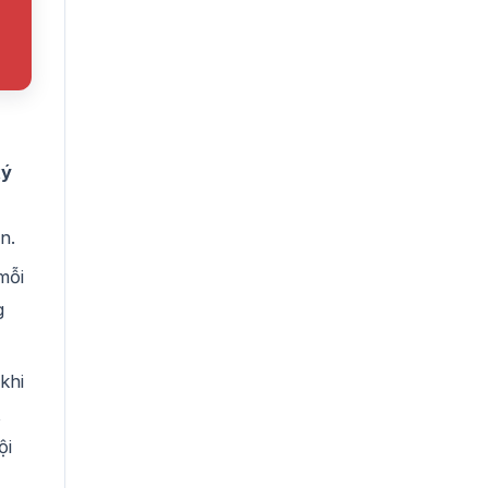
ký
n.
mỗi
g
khi
t
ội