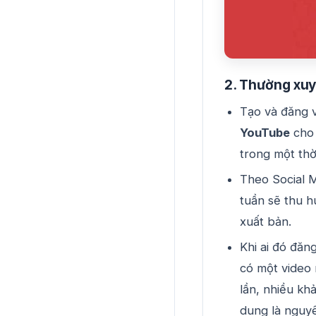
2. Thường xuy
Tạo và đăng 
YouTube
cho 
trong một thờ
Theo Social 
tuần sẽ thu 
xuất bản.
Khi ai đó đăn
có một video 
lần, nhiều kh
dung là nguyê