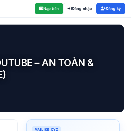
Nạp tiền
Đăng nhập
Đăng ký
UTUBE – AN TOÀN &
E)
MAILIKE.XYZ