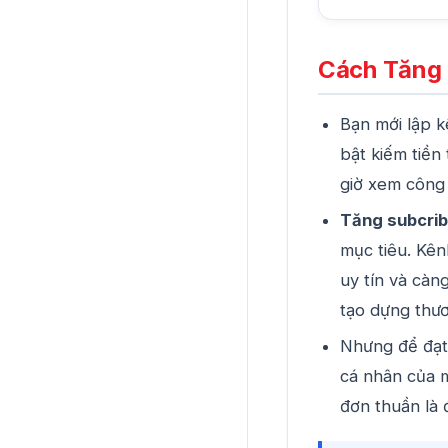
Cách Tăng 
Bạn mới lập k
bật kiếm tiền
giờ xem công 
Tăng subcrib
mục tiêu. Kê
uy tín và càn
tạo dựng thươ
Nhưng để đạt 
cá nhân của m
đơn thuần là 