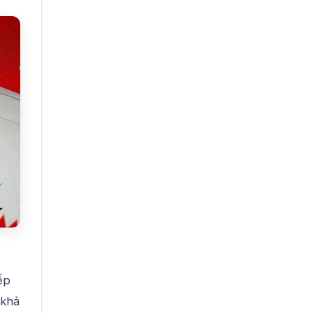
ếp
 khả