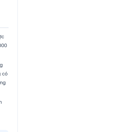
ợc
4000
ng
g có
àng
h