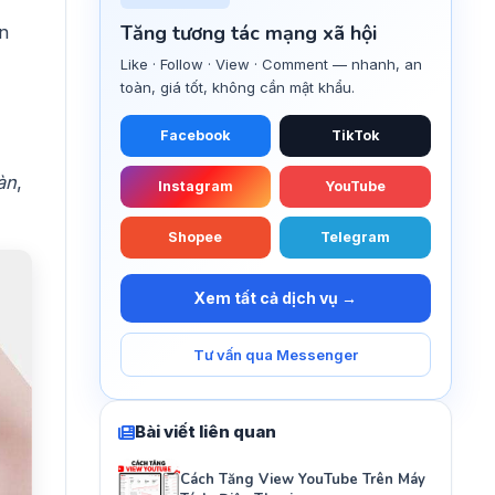
Tăng tương tác mạng xã hội
n
Like · Follow · View · Comment — nhanh, an
toàn, giá tốt, không cần mật khẩu.
Facebook
TikTok
àn
,
Instagram
YouTube
Shopee
Telegram
Xem tất cả dịch vụ →
Tư vấn qua Messenger
Bài viết liên quan
Cách Tăng View YouTube Trên Máy