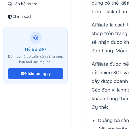
dùng có thể kiế
Liên hệ hỗ trợ
trên Tiktik nhận 
Chính sách
Affiliate là các
shop trên trang 
sẽ nhận được kh
Hỗ trợ 24/7
đơn hàng. Mỗi li
Đội ngũ hỗ trợ luôn sẵn sàng giúp
bạn mọi lúc, mọi nơi.
Affiliate được hi
rất nhiều KOL v
Nhắn tin ngay
đẩy được doanh 
Các đơn vị kinh 
khách hàng thông
Cụ thể:
Quảng bá sản 
Affiliate hoặc