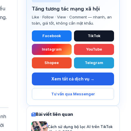
Tăng tương tác mạng xã hội
iều
ng.
Like · Follow · View · Comment — nhanh, an
toàn, giá tốt, không cần mật khẩu.
Facebook
TikTok
Instagram
YouTube
Shopee
Telegram
Xem tất cả dịch vụ →
Tư vấn qua Messenger
Bài viết liên quan
anh
ời
Cách sử dụng bộ lọc AI trên TikTok