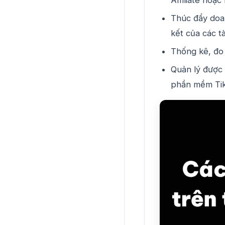
Thúc đẩy doan
kết của các tà
Thống kê, đo l
Quản lý được
phần mềm Tik