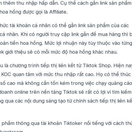
m thêm thu nhập hấp dẫn. Cụ thể cách gắn link sản phẩm
hoa hồng được gọi là Affiliate.
h thức tài khoản cá nhân có thể gắn link sản phẩm của các
cá nhân. Khi có người truy cập link gắn để mua hàng thì 
oản tiền hoa hồng. Mức lợi nhuận này tùy thuộc vào từn
nk giới thiệu sẽ có mỗi mức độ hoa hồng khác nhau.
ểu là chương trình tiếp thị liên kết từ Tiktok Shop. Hiện na
à KOC quan tâm với mức thu nhập rất cao. Họ có thể thúc
số cao mà không cần tốn kém trong việc chạy quảng cáo
doanh online trên nền tảng Tiktok sẽ rất có lợi vì tìm kiếm
 qua các nội dung sáng tạo từ chính sách tiếp thị liên kế
phẩm thông qua tài khoản Tiktoker nổi tiếng với cách th
 livestream.