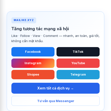
MAILIKE.XYZ
Tăng tương tác mạng xã hội
Like · Follow · View · Comment — nhanh, an toàn, giá tốt,
không cần mật khẩu.
Facebook
TikTok
Instagram
YouTube
Shopee
Telegram
Xem tất cả dịch vụ →
Tư vấn qua Messenger