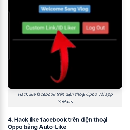
Hack like facebook trên điện thoại Oppo với app
Yolikers
4. Hack like facebook trên điện thoại
Oppo bằng Auto-Like