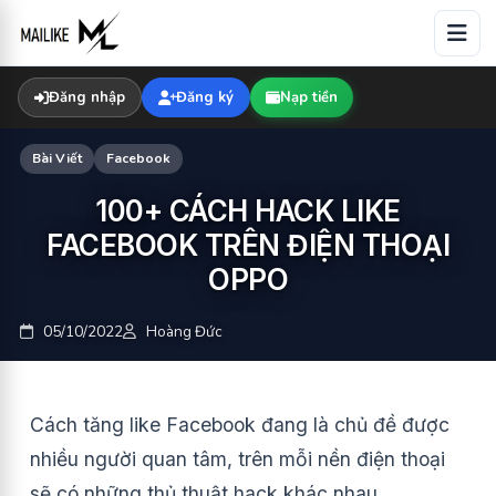
Skip
to
content
Đăng nhập
Đăng ký
Nạp tiền
Bài Viết
Facebook
100+ CÁCH HACK LIKE
FACEBOOK TRÊN ĐIỆN THOẠI
OPPO
05/10/2022
Hoàng Đức
Cách tăng like Facebook đang là chủ đề được
nhiều người quan tâm, trên mỗi nền điện thoại
sẽ có những thủ thuật hack khác nhau.