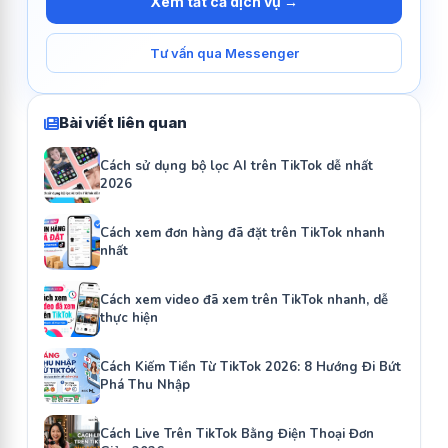
Xem tất cả dịch vụ →
Tư vấn qua Messenger
Bài viết liên quan
Cách sử dụng bộ lọc AI trên TikTok dễ nhất
2026
Cách xem đơn hàng đã đặt trên TikTok nhanh
nhất
Cách xem video đã xem trên TikTok nhanh, dễ
thực hiện
Cách Kiếm Tiền Từ TikTok 2026: 8 Hướng Đi Bứt
Phá Thu Nhập
Cách Live Trên TikTok Bằng Điện Thoại Đơn