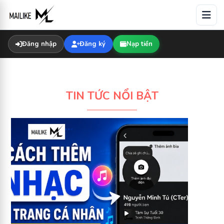
Skip
to
content
Đăng nhập
Đăng ký
Nạp tiền
TIN TỨC NỔI BẬT