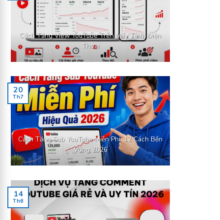
Cách Tăng View YouTube Trên Máy Tính, Điện
Thoại
20
Th7
Cách Tăng Sub YouTube Miễn Phí: 12 Cách Bền
Vững 2026
14
Th6