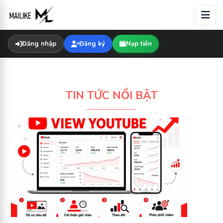
Skip
to
content
Đăng nhập
Đăng ký
Nạp tiền
TIN TỨC NỔI BẬT