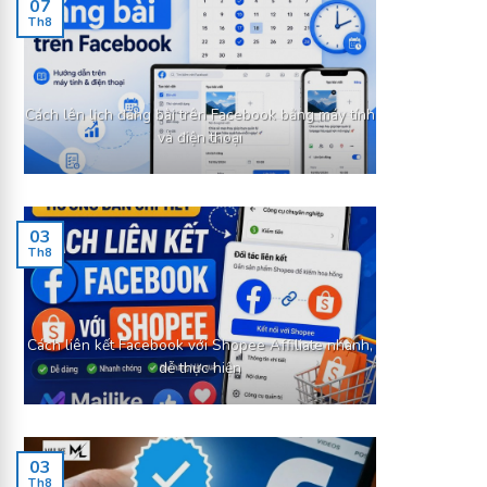
07
Th8
Cách lên lịch đăng bài trên Facebook bằng máy tính
và điện thoại
03
Th8
Cách liên kết Facebook với Shopee Affiliate nhanh,
dễ thực hiện
03
Th8