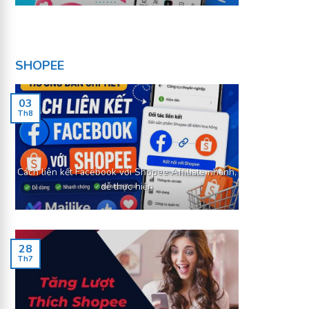
SHOPEE
03
Th8
Cách liên kết Facebook với Shopee Affiliate nhanh,
dễ thực hiện
28
Th7