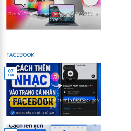
Dịch Vụ Tăng Comment Youtube Giá Rẻ Và Uy Tín
2026
FACEBOOK
07
Th8
Cách thêm nhạc vào trang cá nhân Facebook đơn
giản