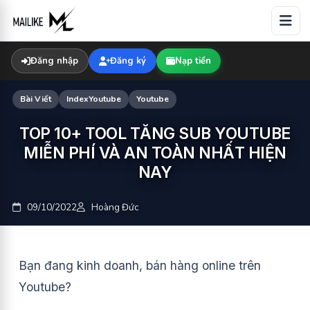
Skip
to
content
Đăng nhập
Đăng ký
Nạp tiền
Bài Viết
IndexYoutube
Youtube
TOP 10+ TOOL TĂNG SUB YOUTUBE
MIỄN PHÍ VÀ AN TOÀN NHẤT HIỆN
NAY
09/10/2022
Hoàng Đức
Bạn đang kinh doanh, bán hàng online trên
Youtube?