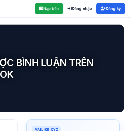
Nạp tiền
Đăng nhập
Đăng ký
ƯỢC BÌNH LUẬN TRÊN
OOK
MAILIKE.XYZ