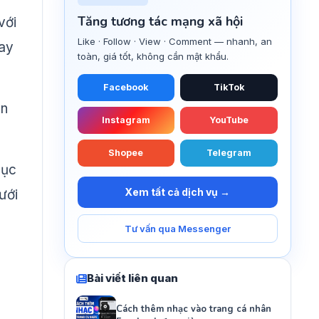
Tăng tương tác mạng xã hội
với
Like · Follow · View · Comment — nhanh, an
gay
toàn, giá tốt, không cần mật khẩu.
Facebook
TikTok
ạn
Instagram
YouTube
Shopee
Telegram
hục
Xem tất cả dịch vụ →
ưới
Tư vấn qua Messenger
Bài viết liên quan
Cách thêm nhạc vào trang cá nhân