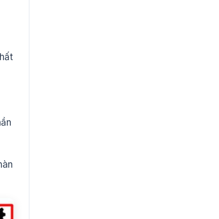
hất
hần
màn