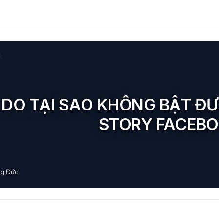
Ý DO TẠI SAO KHÔNG BẬT Đ
STORY FACEB
g Đức