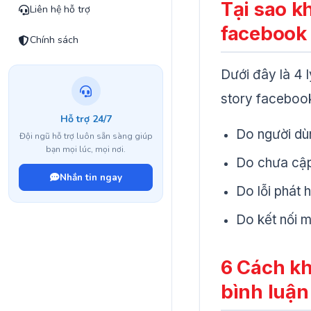
Tại sao k
Liên hệ hỗ trợ
facebook 
Chính sách
Dưới đây là 4 l
story faceboo
Hỗ trợ 24/7
Do người dùn
Đội ngũ hỗ trợ luôn sẵn sàng giúp
bạn mọi lúc, mọi nơi.
Do chưa cập
Nhắn tin ngay
Do lỗi phát 
Do kết nối m
6 Cách kh
bình luận