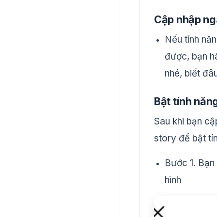
Cập nhập ng
Nếu tính nă
được, bạn h
nhé, biết đâ
Bật tính năn
Sau khi bạn cậ
story để bật tí
Bước 1. Bạ
hình