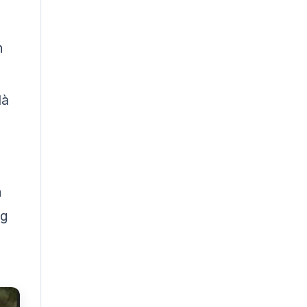
n
là
h
ng