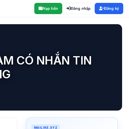
Nạp tiền
Đăng nhập
Đăng ký
M CÓ NHẮN TIN
NG
MAILIKE.XYZ