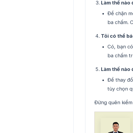
Làm thế nào 
Để chặn mộ
ba chấm. C
Tôi có thể b
Có, bạn có
ba chấm tr
Làm thế nào đ
Để thay đổi
tùy chọn q
Đừng quên kiểm t