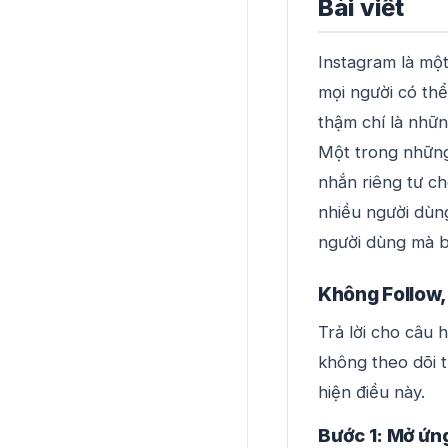
Bài viết
Instagram là một
mọi người có thể
thậm chí là nhữ
Một trong những
nhắn riêng tư c
nhiều người dùng
người dùng mà b
Không Follow,
Trả lời cho câu 
không theo dõi 
hiện điều này.
Bước 1: Mở ứn