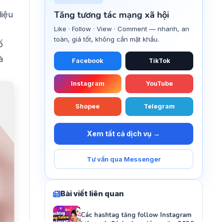
Tăng tương tác mạng xã hội
liệu
Like · Follow · View · Comment — nhanh, an
toàn, giá tốt, không cần mật khẩu.
ố
à
Facebook
TikTok
Instagram
YouTube
Shopee
Telegram
Xem tất cả dịch vụ →
Tư vấn qua Messenger
Bài viết liên quan
Các hashtag tăng follow Instagram