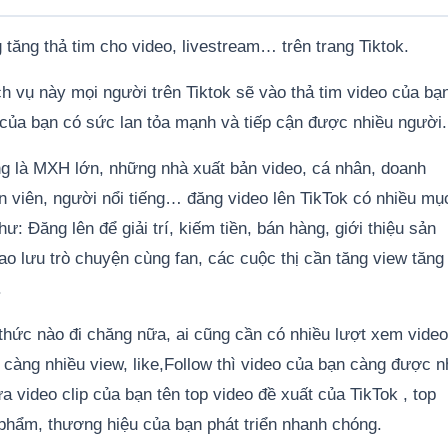
 tăng thả tim cho video, livestream… trên trang Tiktok.
h vụ này mọi người trên Tiktok sẽ vào thả tim video của bạ
k của bạn có sức lan tỏa mạnh và tiếp cận được nhiều người.
ng là MXH lớn, những nhà xuất bản video, cá nhân, doanh
ễn viên, người nổi tiếng… đăng video lên TikTok có nhiều mụ
ư: Đăng lên để giải trí, kiếm tiền, bán hàng, giới thiệu sản
ao lưu trò chuyện cùng fan, các cuộc thị cần tăng view tăng 
.
 thức nào đi chăng nữa, ai cũng cần có nhiều lượt xem video
w càng nhiều view, like,Follow thì video của bạn càng được n
a video clip của bạn tên top video đề xuất của TikTok , top
 phẩm, thương hiệu của bạn phát triển nhanh chóng.