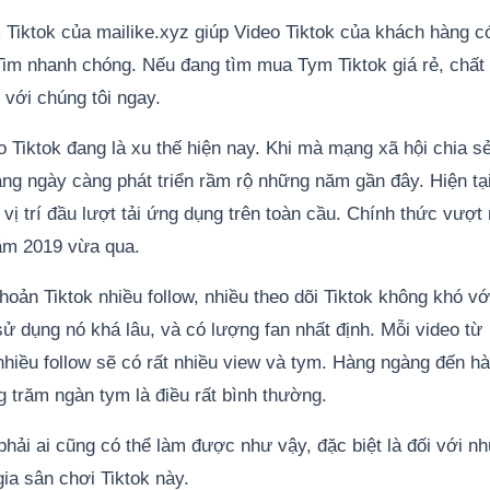
 Tiktok của mailike.xyz giúp Video Tiktok của khách hàng c
Tim nhanh chóng. Nếu đang tìm mua Tym Tiktok giá rẻ, chất
 với chúng tôi ngay.
 Tiktok đang là xu thế hiện nay. Khi mà mạng xã hội chia s
ng ngày càng phát triển rầm rộ những năm gần đây. Hiện tạ
vị trí đầu lượt tải ứng dụng trên toàn cầu. Chính thức vượt
ăm 2019 vừa qua.
hoản Tiktok nhiều follow, nhiều theo dõi Tiktok không khó vớ
ử dụng nó khá lâu, và có lượng fan nhất định. Mỗi video từ
nhiều follow sẽ có rất nhiều view và tym. Hàng ngàng đến h
g trăm ngàn tym là điều rất bình thường.
phải ai cũng có thể làm được như vậy, đặc biệt là đối với n
ia sân chơi Tiktok này.