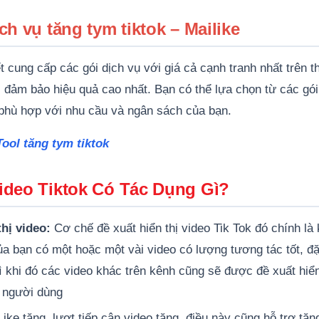
ch vụ tăng tym tiktok – Mailike
 cung cấp các gói dịch vụ với giá cả cạnh tranh nhất trên th
i đảm bảo hiệu quả cao nhất. Bạn có thể lựa chọn từ các gói
t phù hợp với nhu cầu và ngân sách của bạn.
Tool tăng tym tiktok
ideo Tiktok Có Tác Dụng Gì?
thị video:
Cơ chế đề xuất hiển thị video Tik Tok đó chính là 
ủa bạn có một hoặc một vài video có lượng tương tác tốt, đ
hì khi đó các video khác trên kênh cũng sẽ được đề xuất hiển
 người dùng
ike tăng, lượt tiếp cận video tăng, điều này cũng hỗ trợ tăn