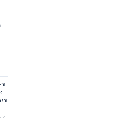
ị
khi
ặc
 thị
g 2