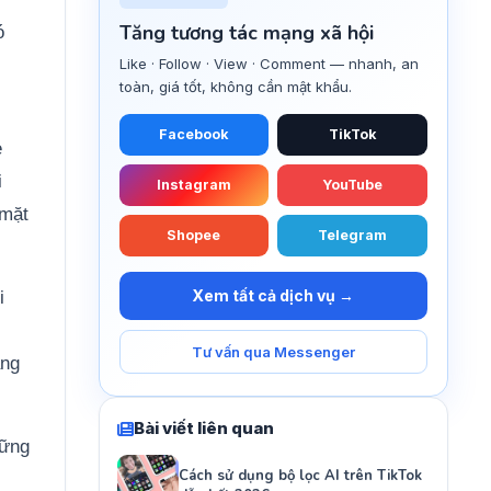
Tăng tương tác mạng xã hội
ó
Like · Follow · View · Comment — nhanh, an
toàn, giá tốt, không cần mật khẩu.
Facebook
TikTok
ẻ
i
Instagram
YouTube
 mặt
Shopee
Telegram
Xem tất cả dịch vụ →
i
Tư vấn qua Messenger
àng
Bài viết liên quan
hững
Cách sử dụng bộ lọc AI trên TikTok