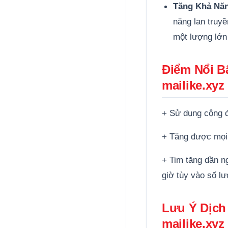
Tăng Khả Năn
năng lan truyề
một lượng lớn
Điểm Nổi Bậ
mailike.xyz
+ Sử dụng cộng 
+ Tăng được mọi 
+ Tim tăng dần n
giờ tùy vào số l
Lưu Ý Dịch 
mailike.xyz