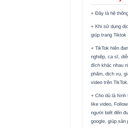
+ Đây là hệ thống
+ Khi sử dụng dịc
giúp trang Tikto
+ TikTok hiện đa
nghiệp, ca sĩ, di
đích khác nhau nh
phẩm, dịch vụ, gi
video trên TikTok
+ Cho dù là hình
like video, Follo
người biết đến đư
google, giúp sản