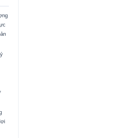
ượng
hực
oản
 ý
ở
g
lợi