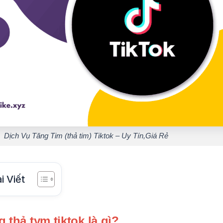
Dịch Vụ Tăng Tim (thả tim) Tiktok – Uy Tín,Giá Rẻ
i Viết
g thả tym tiktok là gì?