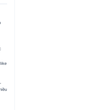
n
c
like
,
hiều