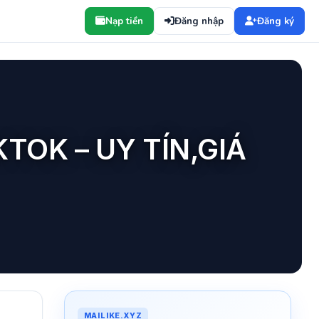
Nạp tiền
Đăng nhập
Đăng ký
TOK – UY TÍN,GIÁ
MAILIKE.XYZ