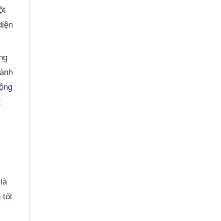
ột
diện
ng
hành
động
t
là
 tốt