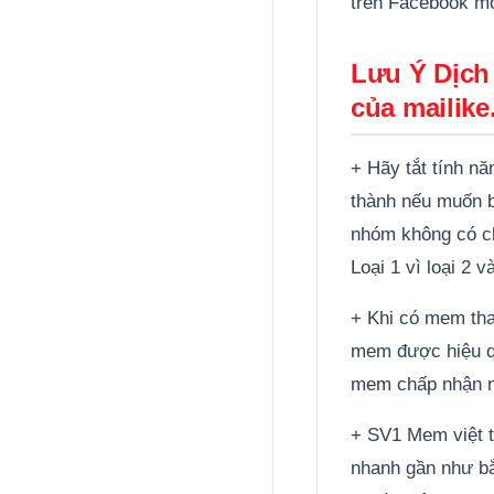
trên Facebook mộ
Lưu Ý Dịch
của mailike
+ Hãy tắt tính n
thành nếu muốn 
nhóm không có ch
Loại 1 vì loại 2
+ Khi có mem th
mem được hiệu qu
mem chấp nhận ni
+ SV1 Mem việt t
nhanh gần như bắ