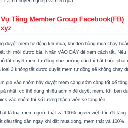
t cách chuyên nghiệp và hiệu quả.
 Vụ Tăng Member Group Facebook(FB)
.xyz
ăng duyệt mem tự động khi mua, khi đơn hàng mua chạy hoà
bật thì mới được bật, Nhấn VÀO ĐÂY để xem cách tắt. Nếu
ỗ tắt duyệt mem tự động như hướng dẫn thì bắt buộc phải
 và loại 3 không tắt được duyệt mem tự động sẽ không chạy 
am gia vào nhóm hãy duyệt mem càng sớm càng tốt để tăng
ả nhất. có thể dùng nhiều admin để duyệt mem, Khi bạn du
ck vào nhóm thì số lượng thành viên sẽ tăng lên
hật là loại mem người thật và 100% người việt, tốc độ tăng
t đầu tăng dần ngay khi đặt mua xong, mem thật và 100%