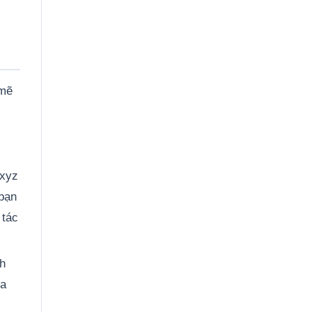
 mẽ
.xyz
bạn
 tác
nh
ra