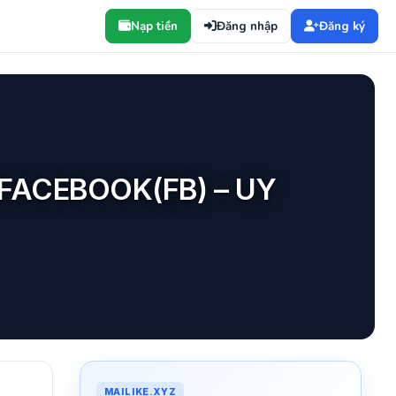
Nạp tiền
Đăng nhập
Đăng ký
FACEBOOK(FB) – UY
MAILIKE.XYZ