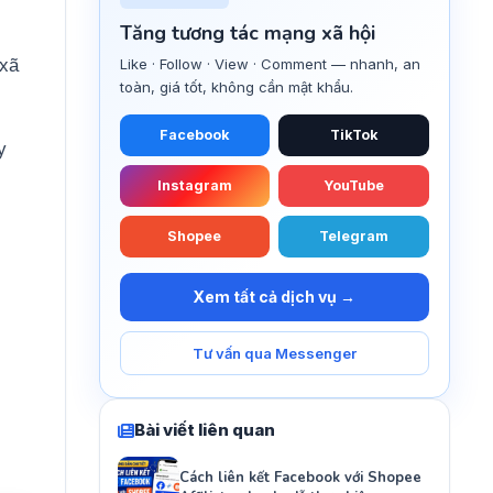
Tăng tương tác mạng xã hội
 xã
Like · Follow · View · Comment — nhanh, an
toàn, giá tốt, không cần mật khẩu.
Facebook
TikTok
y
Instagram
YouTube
Shopee
Telegram
Xem tất cả dịch vụ →
Tư vấn qua Messenger
Bài viết liên quan
Cách liên kết Facebook với Shopee