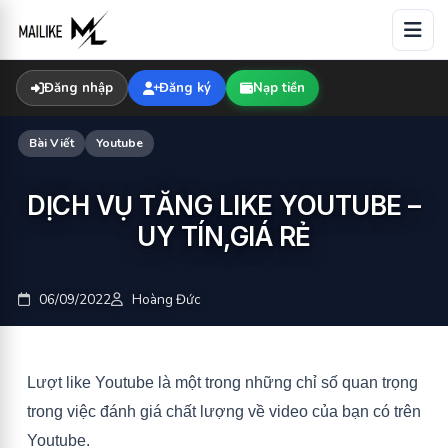
Skip
to
content
Đăng nhập
Đăng ký
Nạp tiền
Bài Viết
Youtube
DỊCH VỤ TĂNG LIKE YOUTUBE –
UY TÍN,GIÁ RẺ
06/09/2022
Hoàng Đức
Lượt like Youtube là một trong những chỉ số quan trọng
trong việc đánh giá chất lượng về video của bạn có trên
Youtube.