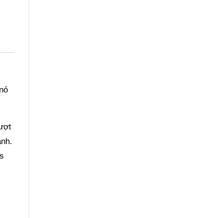
 nó
lượt
anh.
es