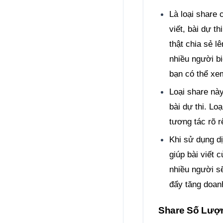
Là loại share 
viết, bài dự t
thật chia sẻ l
nhiều người bi
bạn có thể xe
Loại share này
bài dự thi. Lo
tương tác rõ r
Khi sử dụng dị
giúp bài viết 
nhiều người s
đẩy tăng doan
Share Số Lượ