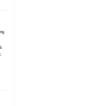
ng.
à
c