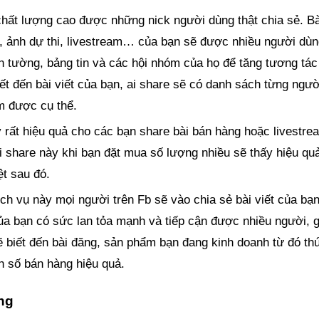
chất lượng cao được những nick người dùng thật chia sẻ. Bà
hi, ảnh dự thi, livestream… của bạn sẽ được nhiều người dù
ên tường, bảng tin và các hội nhóm của họ để tăng tương tác
ết đến bài viết của bạn, ai share sẽ có danh sách từng ngườ
m được cụ thể.
 rất hiệu quả cho các bạn share bài bán hàng hoặc livestre
ại share này khi bạn đặt mua số lượng nhiều sẽ thấy hiệu qu
ệt sau đó.
ch vụ này mọi người trên Fb sẽ vào chia sẻ bài viết của bạ
của bạn có sức lan tỏa mạnh và tiếp cận được nhiều người, 
ẽ biết đến bài đăng, sản phẩm bạn đang kinh doanh từ đó th
h số bán hàng hiệu quả.
ng