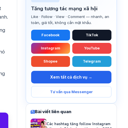
Tăng tương tác mạng xã hội
t
anh.
Like · Follow · View · Comment — nhanh, an
toàn, giá tốt, không cần mật khẩu.
ụng
Facebook
TikTok
Instagram
YouTube
 nó
Shopee
Telegram
ông
Xem tất cả dịch vụ →
Tư vấn qua Messenger
Bài viết liên quan
Các hashtag tăng follow Instagram