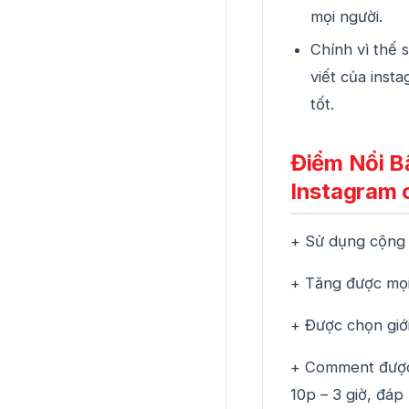
mọi người.
Chính vì thế 
viết của inst
tốt.
Điểm Nổi B
Instagram 
+ Sử dụng cộng 
+ Tăng được mọi
+ Được chọn giớ
+ Comment được 
10p – 3 giờ, đá