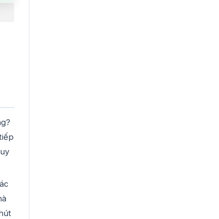
ng?
tiếp
 uy
tác
mà
hút