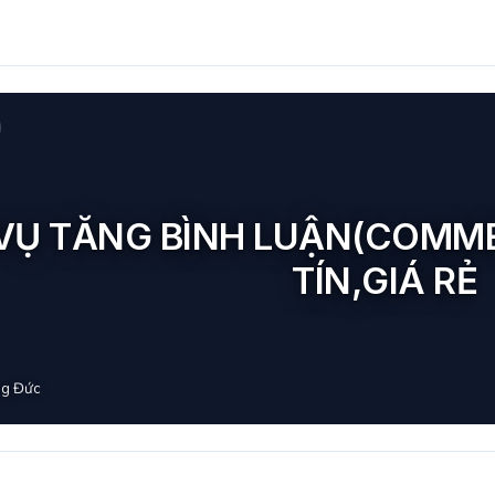
VỤ TĂNG BÌNH LUẬN(COMME
TÍN,GIÁ RẺ
g Đức