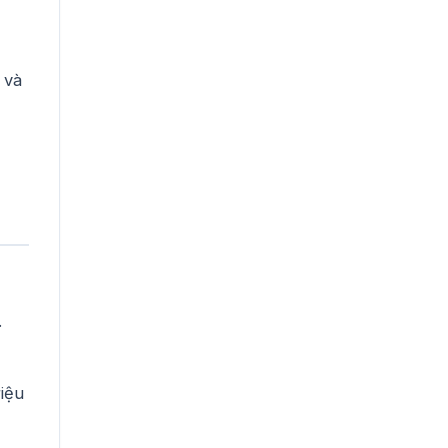
 và
.
iệu