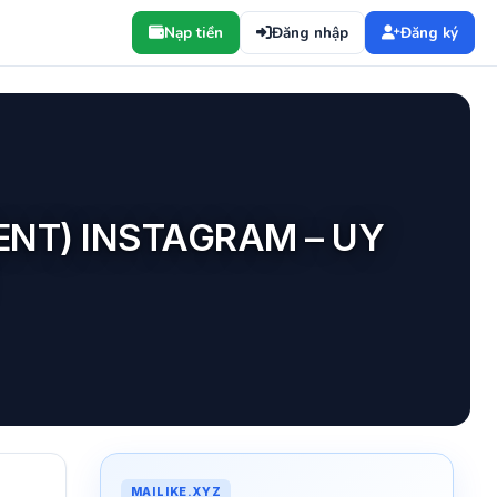
Nạp tiền
Đăng nhập
Đăng ký
NT) INSTAGRAM – UY
MAILIKE.XYZ