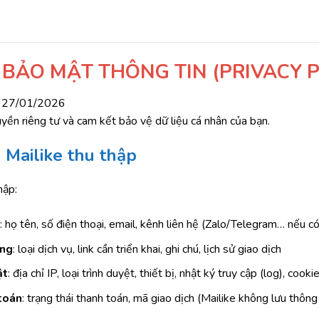
BẢO MẬT THÔNG TIN (PRIVACY P
27/01/2026
uyền riêng tư và cam kết bảo vệ dữ liệu cá nhân của bạn.
 Mailike thu thập
hập:
: họ tên, số điện thoại, email, kênh liên hệ (Zalo/Telegram… nếu có
àng
: loại dịch vụ, link cần triển khai, ghi chú, lịch sử giao dịch
ật
: địa chỉ IP, loại trình duyệt, thiết bị, nhật ký truy cập (log), co
toán
: trạng thái thanh toán, mã giao dịch (Mailike không lưu thôn