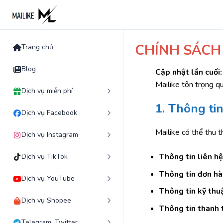
Skip
to
content
CHÍNH SÁCH 
Trang chủ
Blog
Cập nhật lần cuối:
Mailike tôn trọng q
Dịch vụ miễn phí
1. Thông tin
Dịch vụ Facebook
Mailike có thể thu t
Dịch vụ Instagram
Thông tin liên hệ
Dịch vụ TikTok
Thông tin đơn h
Dịch vụ YouTube
Thông tin kỹ thu
Dịch vụ Shopee
Thông tin thanh 
Telegram, Twitter