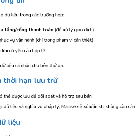
hông tin
sẻ dữ liệu trong các trường hợp:
hạ tầng/cổng thanh toán
(để xử lý giao dịch)
hục vụ vận hành (chỉ trong phạm vi cần thiết)
c
khi có yêu cầu hợp lệ
dữ liệu cá nhân cho bên thứ ba.
à thời hạn lưu trữ
ó thể được lưu để đối soát và hỗ trợ sau bán.
ại dữ liệu và nghĩa vụ pháp lý; Mailike sẽ xóa/ẩn khi không còn cần t
ữ liệu