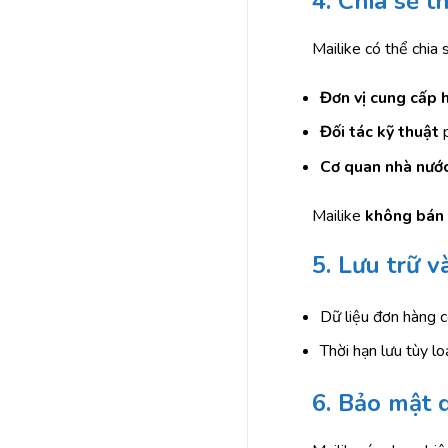
4. Chia sẻ t
Mailike có thể chia 
Đơn vị cung cấp 
Đối tác kỹ thuật
p
Cơ quan nhà nướ
Mailike
không bán
5. Lưu trữ v
Dữ liệu đơn hàng c
Thời hạn lưu tùy lo
6. Bảo mật d