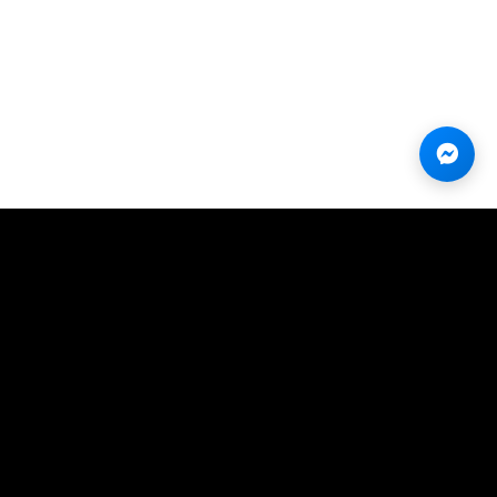
nh
Chính sách
Điều khoản & Chính sách
Kiếm tiền (Referral)