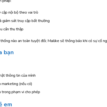
n pháp:
 cập nội bộ theo vai trò
à giám sát truy cập bất thường
ệu cần thu thập
 thống nào an toàn tuyệt đối; Mailike sẽ thông báo khi có sự cố n
a bạn
ật thông tin của mình
n marketing (nếu có)
u trong phạm vi cho phép
rẻ em