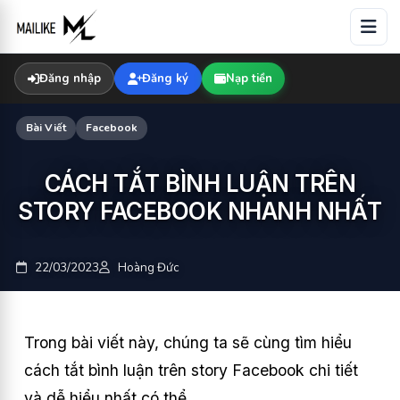
Skip
to
content
Đăng nhập
Đăng ký
Nạp tiền
Bài Viết
Facebook
CÁCH TẮT BÌNH LUẬN TRÊN
STORY FACEBOOK NHANH NHẤT
22/03/2023
Hoàng Đức
Trong bài viết này, chúng ta sẽ cùng tìm hiểu
cách tắt bình luận trên story Facebook chi tiết
và dễ hiểu nhất có thể.