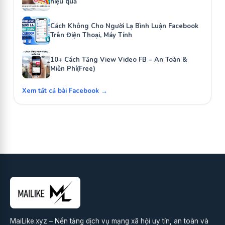
hiệu quả
Cách Không Cho Người Lạ Bình Luận Facebook
Trên Điện Thoại, Máy Tính
10+ Cách Tăng View Video FB – An Toàn &
Miễn Phí(Free)
Xem tất cả bài Facebook →
MaiLike.xyz – Nền tảng dịch vụ mạng xã hội uy tín, an toàn và